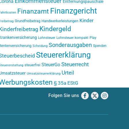
Einkommensteuer
Corona
Entfernungspauschale
Finanzgericht
Finanzamt
Fahrtkosten
Kinder
Grundfreibetrag
Handwerkerleistungen
Freibetrag
Kindergeld
Kinderfreibetrag
Krankenversicherung
Lohnsteuer
Lohnsteuer kompakt
Play
Sonderausgaben
Rentenversicherung
Spenden
Scheidung
Steuererklärung
Steuerbescheid
Steuerrecht
SteuerGo
steuerfrei
Steuererstattung
Urteil
Umsatzsteuer
Umsatzsteuererklärung
Werbungskosten
§ 35a EStG
Folgen Sie uns
Facebook
X
Instagram