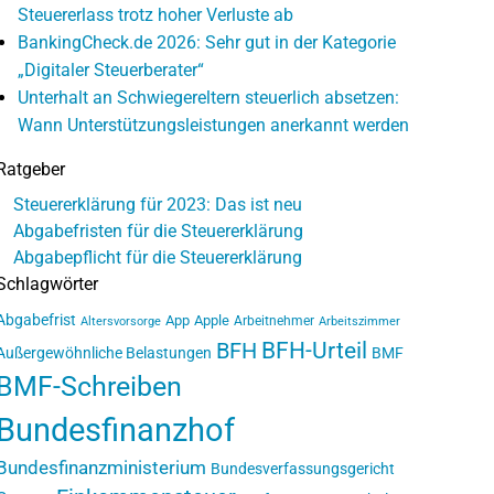
Steuererlass trotz hoher Verluste ab
BankingCheck.de 2026: Sehr gut in der Kategorie
„Digitaler Steuerberater“
Unterhalt an Schwiegereltern steuerlich absetzen:
Wann Unterstützungsleistungen anerkannt werden
Ratgeber
Steuererklärung für 2023: Das ist neu
Abgabefristen für die Steuererklärung
Abgabepflicht für die Steuererklärung
Schlagwörter
Abgabefrist
App
Apple
Arbeitnehmer
Altersvorsorge
Arbeitszimmer
BFH-Urteil
BFH
Außergewöhnliche Belastungen
BMF
BMF-Schreiben
Bundesfinanzhof
Bundesfinanzministerium
Bundesverfassungsgericht