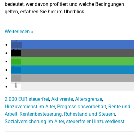
bedeutet, wer davon profitiert und welche Bedingungen
gelten, erfahren Sie hier im Überblick.
Weiterlesen
»
2.000 EUR steuerfrei
,
Aktivrente
,
Altersgrenze
,
Hinzuverdienst im Alter
,
Progressionsvorbehalt
,
Rente und
Arbeit
,
Rentenbesteuerung
,
Ruhestand und Steuern
,
Sozialversicherung im Alter
,
steuerfreier Hinzuverdienst