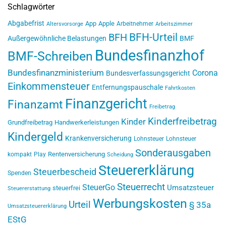
Schlagwörter
Abgabefrist
App
Apple
Arbeitnehmer
Altersvorsorge
Arbeitszimmer
BFH-Urteil
BFH
Außergewöhnliche Belastungen
BMF
Bundesfinanzhof
BMF-Schreiben
Bundesfinanzministerium
Corona
Bundesverfassungsgericht
Einkommensteuer
Entfernungspauschale
Fahrtkosten
Finanzgericht
Finanzamt
Freibetrag
Kinderfreibetrag
Kinder
Grundfreibetrag
Handwerkerleistungen
Kindergeld
Krankenversicherung
Lohnsteuer
Lohnsteuer
Sonderausgaben
Rentenversicherung
kompakt
Play
Scheidung
Steuererklärung
Steuerbescheid
Spenden
Steuerrecht
SteuerGo
Umsatzsteuer
steuerfrei
Steuererstattung
Werbungskosten
Urteil
§ 35a
Umsatzsteuererklärung
EStG