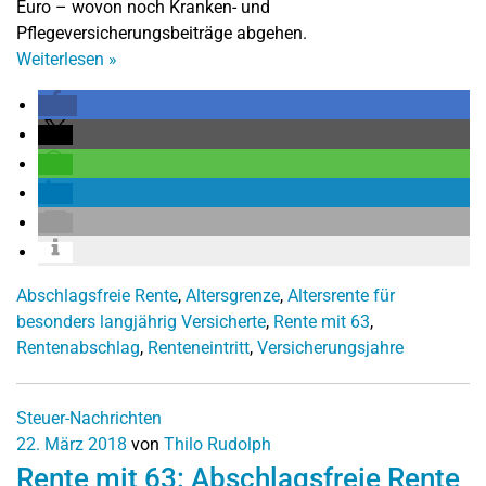
Euro – wovon noch Kranken- und
Pflegeversicherungsbeiträge abgehen.
Weiterlesen
»
Abschlagsfreie Rente
,
Altersgrenze
,
Altersrente für
besonders langjährig Versicherte
,
Rente mit 63
,
Rentenabschlag
,
Renteneintritt
,
Versicherungsjahre
Steuer-Nachrichten
22. März 2018
von
Thilo Rudolph
Rente mit 63: Abschlagsfreie Rente