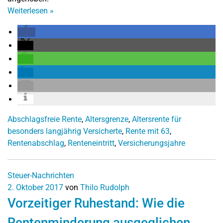
Weiterlesen
»
Abschlagsfreie Rente
,
Altersgrenze
,
Altersrente für
besonders langjährig Versicherte
,
Rente mit 63
,
Rentenabschlag
,
Renteneintritt
,
Versicherungsjahre
Steuer-Nachrichten
2. Oktober 2017
von
Thilo Rudolph
Vorzeitiger Ruhestand: Wie die
Rentenminderung ausgeglichen