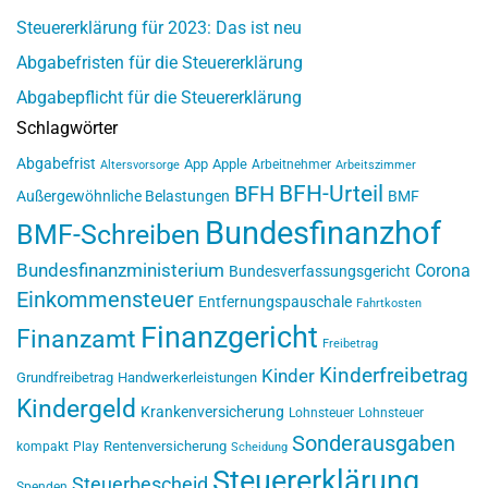
Steuererklärung für 2023: Das ist neu
Abgabefristen für die Steuererklärung
Abgabepflicht für die Steuererklärung
Schlagwörter
Abgabefrist
App
Apple
Arbeitnehmer
Altersvorsorge
Arbeitszimmer
BFH-Urteil
BFH
Außergewöhnliche Belastungen
BMF
Bundesfinanzhof
BMF-Schreiben
Bundesfinanzministerium
Corona
Bundesverfassungsgericht
Einkommensteuer
Entfernungspauschale
Fahrtkosten
Finanzgericht
Finanzamt
Freibetrag
Kinderfreibetrag
Kinder
Grundfreibetrag
Handwerkerleistungen
Kindergeld
Krankenversicherung
Lohnsteuer
Lohnsteuer
Sonderausgaben
Rentenversicherung
kompakt
Play
Scheidung
Steuererklärung
Steuerbescheid
Spenden