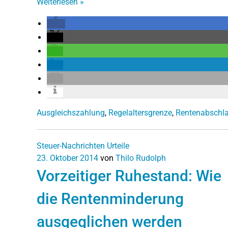
Weiterlesen
»
Ausgleichszahlung
,
Regelaltersgrenze
,
Rentenabschl
Steuer-Nachrichten
Urteile
23. Oktober 2014
von
Thilo Rudolph
Vorzeitiger Ruhestand: Wie
die Rentenminderung
ausgeglichen werden