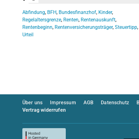
Abfindung
,
BFH
,
Bundesfinanzhof
,
Kinder
,
Regelaltersgrenze
,
Renten
,
Rentenauskunft
,
Rentenbeginn
,
Rentenversicherungsträger
,
Steuertipp
,
Urteil
Über uns
Impressum
AGB
Datenschutz
B
Vertrag widerrufen