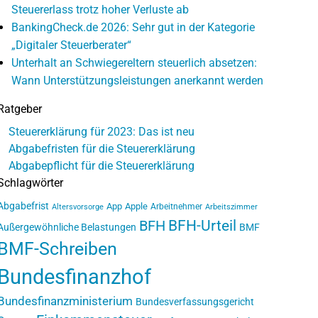
Steuererlass trotz hoher Verluste ab
BankingCheck.de 2026: Sehr gut in der Kategorie
„Digitaler Steuerberater“
Unterhalt an Schwiegereltern steuerlich absetzen:
Wann Unterstützungsleistungen anerkannt werden
Ratgeber
Steuererklärung für 2023: Das ist neu
Abgabefristen für die Steuererklärung
Abgabepflicht für die Steuererklärung
Schlagwörter
Abgabefrist
App
Apple
Arbeitnehmer
Altersvorsorge
Arbeitszimmer
BFH-Urteil
BFH
Außergewöhnliche Belastungen
BMF
BMF-Schreiben
Bundesfinanzhof
Bundesfinanzministerium
Bundesverfassungsgericht