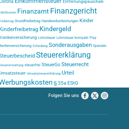
Einkommensteuer
Corona
Entfernungspauschale
Finanzgericht
Finanzamt
Fahrtkosten
Kinder
Grundfreibetrag
Handwerkerleistungen
Freibetrag
Kindergeld
Kinderfreibetrag
Krankenversicherung
Lohnsteuer
Lohnsteuer kompakt
Play
Sonderausgaben
Rentenversicherung
Spenden
Scheidung
Steuererklärung
Steuerbescheid
Steuerrecht
SteuerGo
steuerfrei
Steuererstattung
Urteil
Umsatzsteuer
Umsatzsteuererklärung
Werbungskosten
§ 35a EStG
Folgen Sie uns
Facebook
X
Instagram