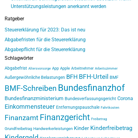
Unterstützungsleistungen anerkannt werden
Ratgeber
Steuererklärung für 2023: Das ist neu
Abgabefristen für die Steuererklärung
Abgabepflicht für die Steuererklärung
Schlagwörter
Abgabefrist
App
Apple
Arbeitnehmer
Altersvorsorge
Arbeitszimmer
BFH-Urteil
BFH
Außergewöhnliche Belastungen
BMF
Bundesfinanzhof
BMF-Schreiben
Bundesfinanzministerium
Corona
Bundesverfassungsgericht
Einkommensteuer
Entfernungspauschale
Fahrtkosten
Finanzgericht
Finanzamt
Freibetrag
Kinderfreibetrag
Kinder
Grundfreibetrag
Handwerkerleistungen
Kindergeld