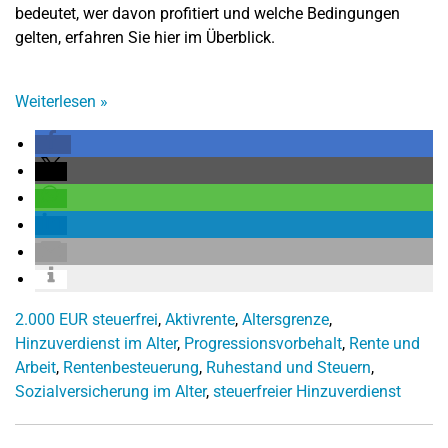
bedeutet, wer davon profitiert und welche Bedingungen
gelten, erfahren Sie hier im Überblick.
Weiterlesen
»
2.000 EUR steuerfrei
,
Aktivrente
,
Altersgrenze
,
Hinzuverdienst im Alter
,
Progressionsvorbehalt
,
Rente und
Arbeit
,
Rentenbesteuerung
,
Ruhestand und Steuern
,
Sozialversicherung im Alter
,
steuerfreier Hinzuverdienst