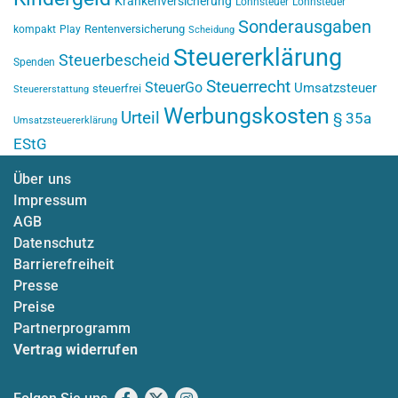
Krankenversicherung
Lohnsteuer
Lohnsteuer
Sonderausgaben
Rentenversicherung
kompakt
Play
Scheidung
Steuererklärung
Steuerbescheid
Spenden
Steuerrecht
SteuerGo
Umsatzsteuer
steuerfrei
Steuererstattung
Werbungskosten
Urteil
§ 35a
Umsatzsteuererklärung
EStG
Über uns
Impressum
AGB
Datenschutz
Barrierefreiheit
Presse
Preise
Partnerprogramm
Vertrag widerrufen