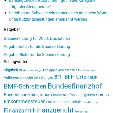
BankingCheck.de 2026: Sehr gut in der Kategorie
„Digitaler Steuerberater“
Unterhalt an Schwiegereltern steuerlich absetzen: Wann
Unterstützungsleistungen anerkannt werden
Ratgeber
Steuererklärung für 2023: Das ist neu
Abgabefristen für die Steuererklärung
Abgabepflicht für die Steuererklärung
Schlagwörter
Abgabefrist
App
Apple
Arbeitnehmer
Altersvorsorge
Arbeitszimmer
BFH-Urteil
BFH
Außergewöhnliche Belastungen
BMF
Bundesfinanzhof
BMF-Schreiben
Bundesfinanzministerium
Corona
Bundesverfassungsgericht
Einkommensteuer
Entfernungspauschale
Fahrtkosten
Finanzgericht
Finanzamt
Freibetrag