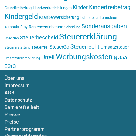
Kinderfreibetrag
Kinder
Grundfreibetrag
Handwerkerleistungen
Kindergeld
Krankenversicherung
Lohnsteuer
Lohnsteuer
Sonderausgaben
Rentenversicherung
kompakt
Play
Scheidung
Steuererklärung
Steuerbescheid
Spenden
Steuerrecht
SteuerGo
Umsatzsteuer
steuerfrei
Steuererstattung
Werbungskosten
Urteil
§ 35a
Umsatzsteuererklärung
EStG
Über uns
Impressum
AGB
Datenschutz
Barrierefreiheit
Presse
Preise
Partnerprogramm