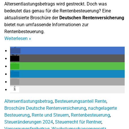
Altersentlastungsbetrags wird gestreckt. Doch was
bedeutet das genau für die Rentenbesteuerung? Eine
aktualisierte Broschüre der
Deutschen Rentenversicherung
bietet nun umfassende Informationen zur
Rentenbesteuerung.
Weiterlesen
»
Altersentlastungsbetrag
,
Besteuerungsanteil Rente
,
Broschüre Deutsche Rentenversicherung
,
nachgelagerte
Besteuerung
,
Rente und Steuern
,
Rentenbesteuerung
,
Steueränderungen 2024
,
Steuerrecht für Rentner
,
Versorgungsfreibetrag
,
Wachstumschancengesetz