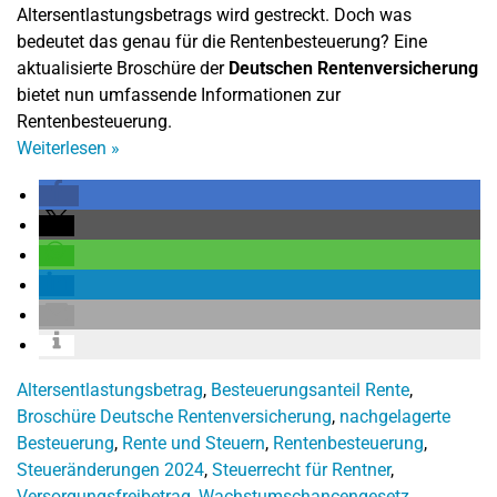
Altersentlastungsbetrags wird gestreckt. Doch was
bedeutet das genau für die Rentenbesteuerung? Eine
aktualisierte Broschüre der
Deutschen Rentenversicherung
bietet nun umfassende Informationen zur
Rentenbesteuerung.
Weiterlesen
»
Altersentlastungsbetrag
,
Besteuerungsanteil Rente
,
Broschüre Deutsche Rentenversicherung
,
nachgelagerte
Besteuerung
,
Rente und Steuern
,
Rentenbesteuerung
,
Steueränderungen 2024
,
Steuerrecht für Rentner
,
Versorgungsfreibetrag
,
Wachstumschancengesetz