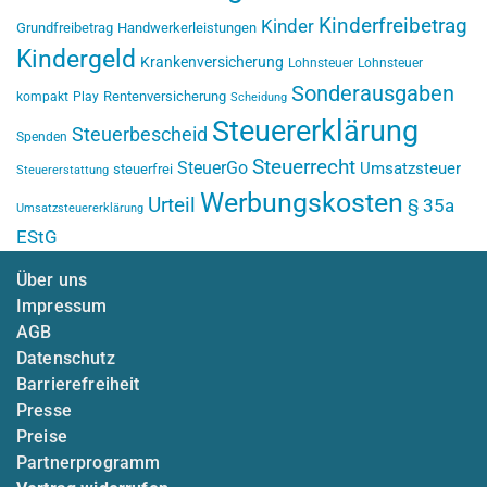
Kinderfreibetrag
Kinder
Grundfreibetrag
Handwerkerleistungen
Kindergeld
Krankenversicherung
Lohnsteuer
Lohnsteuer
Sonderausgaben
Rentenversicherung
kompakt
Play
Scheidung
Steuererklärung
Steuerbescheid
Spenden
Steuerrecht
SteuerGo
Umsatzsteuer
steuerfrei
Steuererstattung
Werbungskosten
Urteil
§ 35a
Umsatzsteuererklärung
EStG
Über uns
Impressum
AGB
Datenschutz
Barrierefreiheit
Presse
Preise
Partnerprogramm