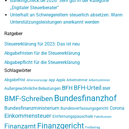
BankingCheck.de 2026: Sehr gut in der Kategorie
„Digitaler Steuerberater“
Unterhalt an Schwiegereltern steuerlich absetzen: Wann
Unterstützungsleistungen anerkannt werden
Ratgeber
Steuererklärung für 2023: Das ist neu
Abgabefristen für die Steuererklärung
Abgabepflicht für die Steuererklärung
Schlagwörter
Abgabefrist
App
Apple
Arbeitnehmer
Altersvorsorge
Arbeitszimmer
BFH-Urteil
BFH
Außergewöhnliche Belastungen
BMF
Bundesfinanzhof
BMF-Schreiben
Bundesfinanzministerium
Corona
Bundesverfassungsgericht
Einkommensteuer
Entfernungspauschale
Fahrtkosten
Finanzgericht
Finanzamt
Freibetrag