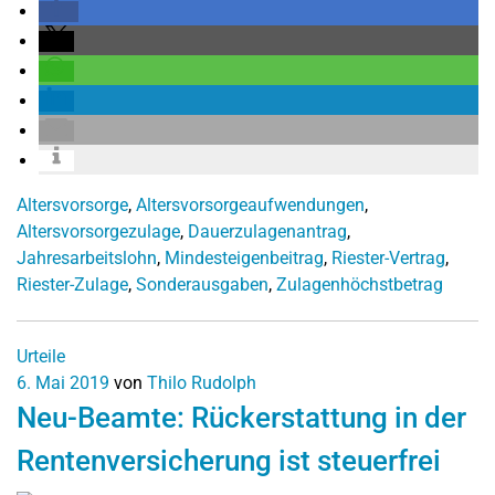
Altersvorsorge
,
Altersvorsorgeaufwendungen
,
Altersvorsorgezulage
,
Dauerzulagenantrag
,
Jahresarbeitslohn
,
Mindesteigenbeitrag
,
Riester-Vertrag
,
Riester-Zulage
,
Sonderausgaben
,
Zulagenhöchstbetrag
Urteile
6. Mai 2019
von
Thilo Rudolph
Neu-Beamte: Rückerstattung in der
Rentenversicherung ist steuerfrei