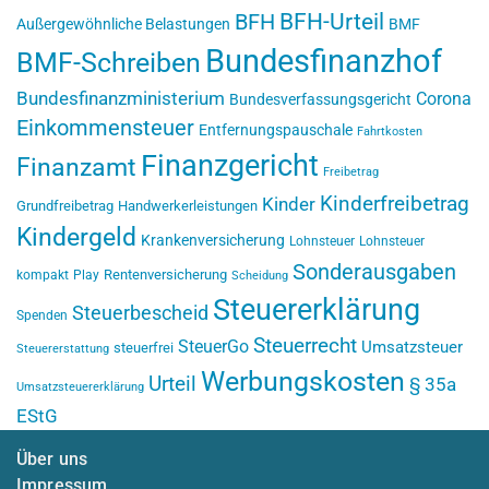
BFH-Urteil
BFH
Außergewöhnliche Belastungen
BMF
Bundesfinanzhof
BMF-Schreiben
Bundesfinanzministerium
Corona
Bundesverfassungsgericht
Einkommensteuer
Entfernungspauschale
Fahrtkosten
Finanzgericht
Finanzamt
Freibetrag
Kinderfreibetrag
Kinder
Grundfreibetrag
Handwerkerleistungen
Kindergeld
Krankenversicherung
Lohnsteuer
Lohnsteuer
Sonderausgaben
Rentenversicherung
kompakt
Play
Scheidung
Steuererklärung
Steuerbescheid
Spenden
Steuerrecht
SteuerGo
Umsatzsteuer
steuerfrei
Steuererstattung
Werbungskosten
Urteil
§ 35a
Umsatzsteuererklärung
EStG
Über uns
Impressum