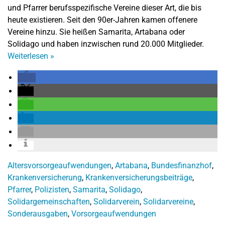
und Pfarrer berufsspezifische Vereine dieser Art, die bis
heute existieren. Seit den 90er-Jahren kamen offenere
Vereine hinzu. Sie heißen Samarita, Artabana oder
Solidago und haben inzwischen rund 20.000 Mitglieder.
Weiterlesen
»
Altersvorsorgeaufwendungen
,
Artabana
,
Bundesfinanzhof
,
Krankenversicherung
,
Krankenversicherungsbeiträge
,
Pfarrer
,
Polizisten
,
Samarita
,
Solidago
,
Solidargemeinschaften
,
Solidarverein
,
Solidarvereine
,
Sonderausgaben
,
Vorsorgeaufwendungen