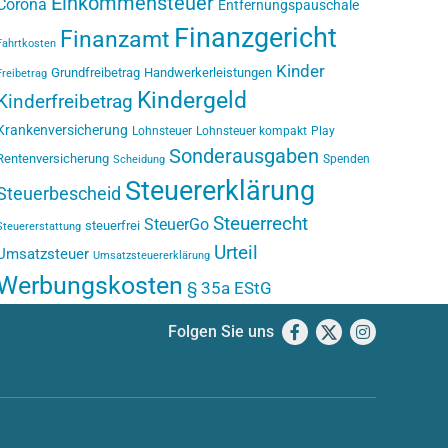
Einkommensteuer
Corona
Entfernungspauschale
Finanzgericht
Finanzamt
Fahrtkosten
Kinder
Grundfreibetrag
Handwerkerleistungen
Freibetrag
Kindergeld
Kinderfreibetrag
Krankenversicherung
Lohnsteuer
Lohnsteuer kompakt
Play
Sonderausgaben
Rentenversicherung
Spenden
Scheidung
Steuererklärung
Steuerbescheid
Steuerrecht
SteuerGo
steuerfrei
Steuererstattung
Urteil
Umsatzsteuer
Umsatzsteuererklärung
Werbungskosten
§ 35a EStG
Folgen Sie uns
Facebook
X
Instagram