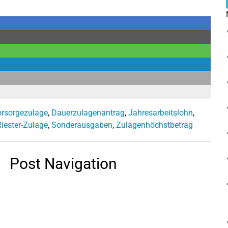
orsorgezulage
,
Dauerzulagenantrag
,
Jahresarbeitslohn
,
Riester-Zulage
,
Sonderausgaben
,
Zulagenhöchstbetrag
Post Navigation