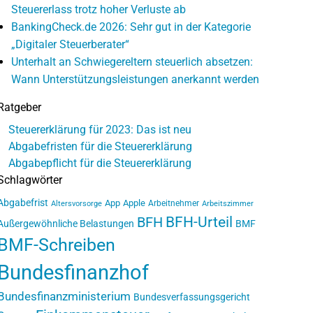
Steuererlass trotz hoher Verluste ab
BankingCheck.de 2026: Sehr gut in der Kategorie
„Digitaler Steuerberater“
Unterhalt an Schwiegereltern steuerlich absetzen:
Wann Unterstützungsleistungen anerkannt werden
Ratgeber
Steuererklärung für 2023: Das ist neu
Abgabefristen für die Steuererklärung
Abgabepflicht für die Steuererklärung
Schlagwörter
Abgabefrist
App
Apple
Arbeitnehmer
Altersvorsorge
Arbeitszimmer
BFH-Urteil
BFH
Außergewöhnliche Belastungen
BMF
BMF-Schreiben
Bundesfinanzhof
Bundesfinanzministerium
Bundesverfassungsgericht