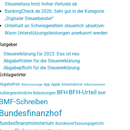
Steuererlass trotz hoher Verluste ab
BankingCheck.de 2026: Sehr gut in der Kategorie
„Digitaler Steuerberater“
Unterhalt an Schwiegereltern steuerlich absetzen:
Wann Unterstützungsleistungen anerkannt werden
Ratgeber
Steuererklärung für 2023: Das ist neu
Abgabefristen für die Steuererklärung
Abgabepflicht für die Steuererklärung
Schlagwörter
Abgabefrist
App
Apple
Arbeitnehmer
Altersvorsorge
Arbeitszimmer
BFH-Urteil
BFH
Außergewöhnliche Belastungen
BMF
BMF-Schreiben
Bundesfinanzhof
Bundesfinanzministerium
Bundesverfassungsgericht