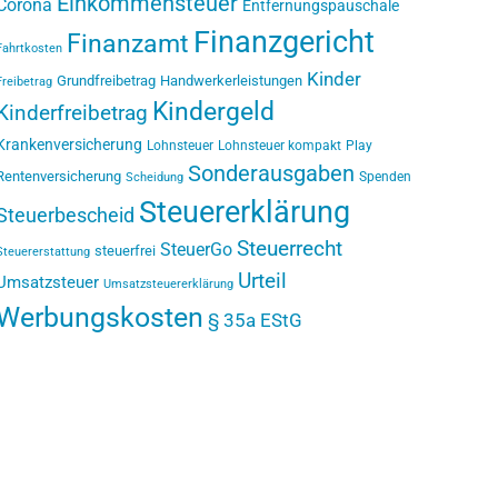
Einkommensteuer
Corona
Entfernungspauschale
Finanzgericht
Finanzamt
Fahrtkosten
Kinder
Grundfreibetrag
Handwerkerleistungen
Freibetrag
Kindergeld
Kinderfreibetrag
Krankenversicherung
Lohnsteuer
Lohnsteuer kompakt
Play
Sonderausgaben
Rentenversicherung
Spenden
Scheidung
Steuererklärung
Steuerbescheid
Steuerrecht
SteuerGo
steuerfrei
Steuererstattung
Urteil
Umsatzsteuer
Umsatzsteuererklärung
Werbungskosten
§ 35a EStG