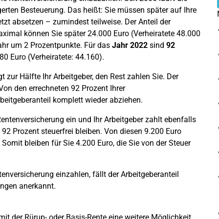
rten Besteuerung. Das heißt: Sie müssen später auf Ihre
etzt absetzen – zumindest teilweise. Der Anteil der
maximal können Sie später 24.000 Euro (Verheiratete 48.000
Jahr um 2 Prozentpunkte. Für das
Jahr 2022
sind
92
0 Euro (Verheiratete: 44.160).
t zur Hälfte Ihr Arbeitgeber, den Rest zahlen Sie. Der
 Von den errechneten 92 Prozent Ihrer
eitgeberanteil komplett wieder abziehen.
entenversicherung ein und Ihr Arbeitgeber zahlt ebenfalls
92 Prozent steuerfrei bleiben. Von diesen 9.200 Euro
 Somit bleiben für Sie 4.200 Euro, die Sie von der Steuer
enversicherung einzahlen, fällt der Arbeitgeberanteil
ungen anerkannt.
mit der Rürup- oder Basis-Rente eine weitere Möglichkeit,