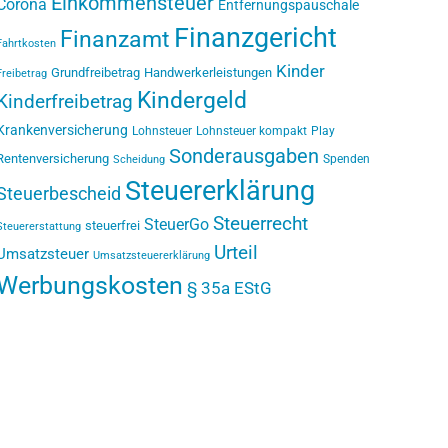
Einkommensteuer
Corona
Entfernungspauschale
Finanzgericht
Finanzamt
Fahrtkosten
Kinder
Grundfreibetrag
Handwerkerleistungen
Freibetrag
Kindergeld
Kinderfreibetrag
Krankenversicherung
Lohnsteuer
Lohnsteuer kompakt
Play
Sonderausgaben
Rentenversicherung
Spenden
Scheidung
Steuererklärung
Steuerbescheid
Steuerrecht
SteuerGo
steuerfrei
Steuererstattung
Urteil
Umsatzsteuer
Umsatzsteuererklärung
Werbungskosten
§ 35a EStG