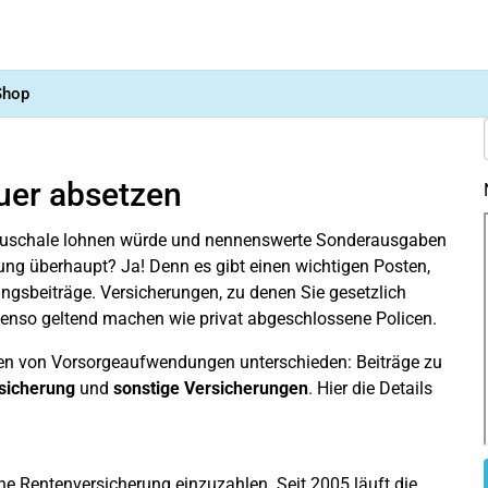
Shop
uer absetzen
erpauschale lohnen würde und nennenswerte Sonderausgaben
rung überhaupt? Ja! Denn es gibt einen wichtigen Posten,
ungsbeiträge. Versicherungen, zu denen Sie gesetzlich
 ebenso geltend machen wie privat abgeschlossene Policen.
rten von Vorsorgeaufwendungen unterschieden: Beiträge zu
sicherung
und
sonstige Versicherungen
. Hier die Details
iche Rentenversicherung einzuzahlen. Seit 2005 läuft die