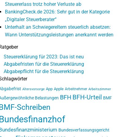
Steuererlass trotz hoher Verluste ab
BankingCheck.de 2026: Sehr gut in der Kategorie
„Digitaler Steuerberater“
Unterhalt an Schwiegereltern steuerlich absetzen:
Wann Unterstützungsleistungen anerkannt werden
Ratgeber
Steuererklärung für 2023: Das ist neu
Abgabefristen für die Steuererklärung
Abgabepflicht für die Steuererklärung
Schlagwörter
Abgabefrist
App
Apple
Arbeitnehmer
Altersvorsorge
Arbeitszimmer
BFH-Urteil
BFH
Außergewöhnliche Belastungen
BMF
BMF-Schreiben
Bundesfinanzhof
Bundesfinanzministerium
Bundesverfassungsgericht