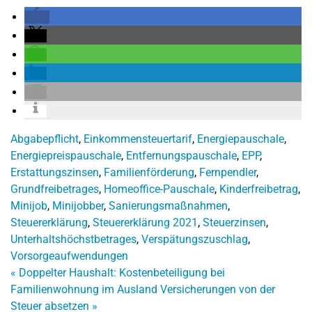
Abgabepflicht
,
Einkommensteuertarif
,
Energiepauschale
,
Energiepreispauschale
,
Entfernungspauschale
,
EPP
,
Erstattungszinsen
,
Familienförderung
,
Fernpendler
,
Grundfreibetrages
,
Homeoffice-Pauschale
,
Kinderfreibetrag
,
Minijob
,
Minijobber
,
Sanierungsmaßnahmen
,
Steuererklärung
,
Steuererklärung 2021
,
Steuerzinsen
,
Unterhaltshöchstbetrages
,
Verspätungszuschlag
,
Vorsorgeaufwendungen
«
Doppelter Haushalt: Kostenbeteiligung bei
Familienwohnung im Ausland
Versicherungen von der
Steuer absetzen
»