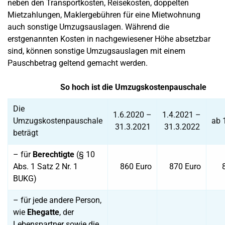
neben den Transportkosten, Reisekosten, doppelten
Mietzahlungen, Maklergebühren für eine Mietwohnung
auch sonstige Umzugsauslagen. Während die
erstgenannten Kosten in nachgewiesener Höhe absetzbar
sind, können sonstige Umzugsauslagen mit einem
Pauschbetrag geltend gemacht werden.
So hoch ist die Umzugskostenpauschale
Die
1.6.2020 –
1.4.2021 –
Umzugskostenpauschale
ab 
31.3.2021
31.3.2022
beträgt
– für
Berechtigte
(§ 10
Abs. 1 Satz 2 Nr. 1
860 Euro
870 Euro
BUKG)
– für jede andere Person,
wie
Ehegatte
, der
Lebenspartner sowie die