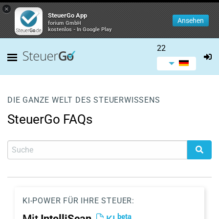
×
SteuerGo App
Ansehen
forium GmbH
kostenlos - In Google Play
22
DIE GANZE WELT DES STEUERWISSENS
SteuerGo FAQs
KI-POWER FÜR IHRE STEUER:
beta
Mit
IntelliScan