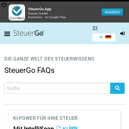
×
SteuerGo App
Ansehen
forium GmbH
kostenlos - In Google Play
22
DIE GANZE WELT DES STEUERWISSENS
SteuerGo FAQs
KI-POWER FÜR IHRE STEUER:
beta
Mit
IntelliScan