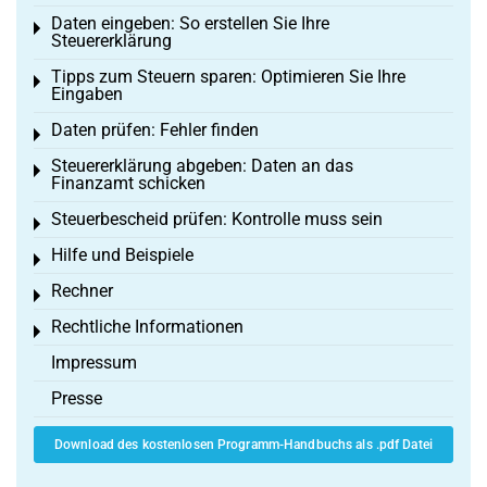
Daten eingeben: So erstellen Sie Ihre
Toggle menu
Steuererklärung
Tipps zum Steuern sparen: Optimieren Sie Ihre
Toggle menu
Eingaben
Daten prüfen: Fehler finden
Toggle menu
Steuererklärung abgeben: Daten an das
Toggle menu
Finanzamt schicken
Steuerbescheid prüfen: Kontrolle muss sein
Toggle menu
Hilfe und Beispiele
Toggle menu
Rechner
Toggle menu
Rechtliche Informationen
Toggle menu
Impressum
Presse
Download des kostenlosen Programm-Handbuchs als .pdf Datei