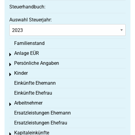
Steuerhandbuch:
Auswahl Steuerjahr:
Familienstand
Anlage EÜR
Toggle menu
Persönliche Angaben
Toggle menu
Kinder
Toggle menu
Einkünfte Ehemann
Einkünfte Ehefrau
Arbeitnehmer
Toggle menu
Ersatzleistungen Ehemann
Ersatzleistungen Ehefrau
Kapitaleinkünfte
Toggle menu