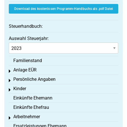
Download des kostenlosen Programm-Handbuchs als .pdf Datei
Steuerhandbuch:
Auswahl Steuerjahr:
Familienstand
Anlage EÜR
Toggle menu
Persönliche Angaben
Toggle menu
Kinder
Toggle menu
Einkünfte Ehemann
Einkünfte Ehefrau
Arbeitnehmer
Toggle menu
Ersatzleistungen Ehemann