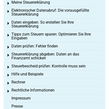
Meine Steuererklärung
Toggle menu
Elektronischer Datenabruf: Die vorausgefüllte
Toggle menu
Steuererklärung
Daten eingeben: So erstellen Sie Ihre
Toggle menu
Steuererklärung
Tipps zum Steuern sparen: Optimieren Sie Ihre
Toggle menu
Eingaben
Daten prüfen: Fehler finden
Toggle menu
Steuererklärung abgeben: Daten an das
Toggle menu
Finanzamt schicken
Steuerbescheid prüfen: Kontrolle muss sein
Toggle menu
Hilfe und Beispiele
Toggle menu
Rechner
Toggle menu
Rechtliche Informationen
Toggle menu
Impressum
Presse