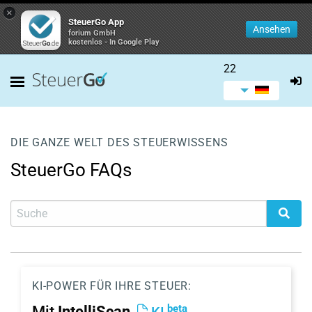
×
SteuerGo App
Ansehen
forium GmbH
kostenlos - In Google Play
22
DIE GANZE WELT DES STEUERWISSENS
SteuerGo FAQs
KI-POWER FÜR IHRE STEUER:
beta
Mit
IntelliScan