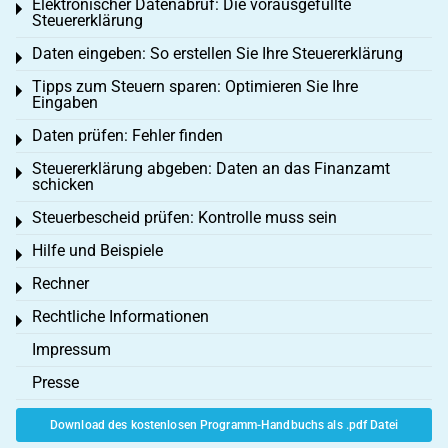
Elektronischer Datenabruf: Die vorausgefüllte
Toggle menu
Steuererklärung
Daten eingeben: So erstellen Sie Ihre Steuererklärung
Toggle menu
Tipps zum Steuern sparen: Optimieren Sie Ihre
Toggle menu
Eingaben
Daten prüfen: Fehler finden
Toggle menu
Steuererklärung abgeben: Daten an das Finanzamt
Toggle menu
schicken
Steuerbescheid prüfen: Kontrolle muss sein
Toggle menu
Hilfe und Beispiele
Toggle menu
Rechner
Toggle menu
Rechtliche Informationen
Toggle menu
Impressum
Presse
Download des kostenlosen Programm-Handbuchs als .pdf Datei