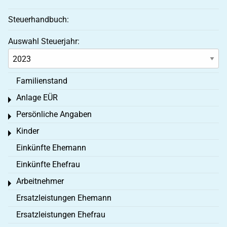
Steuerhandbuch:
Auswahl Steuerjahr:
Familienstand
Anlage EÜR
Toggle menu
Persönliche Angaben
Toggle menu
Kinder
Toggle menu
Einkünfte Ehemann
Einkünfte Ehefrau
Arbeitnehmer
Toggle menu
Ersatzleistungen Ehemann
Ersatzleistungen Ehefrau