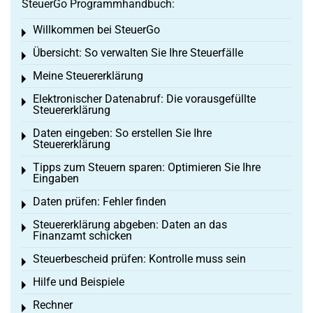
SteuerGo Programmhandbuch:
Willkommen bei SteuerGo
Toggle menu
Übersicht: So verwalten Sie Ihre Steuerfälle
Toggle menu
Meine Steuererklärung
Toggle menu
Elektronischer Datenabruf: Die vorausgefüllte
Toggle menu
Steuererklärung
Daten eingeben: So erstellen Sie Ihre
Toggle menu
Steuererklärung
Tipps zum Steuern sparen: Optimieren Sie Ihre
Toggle menu
Eingaben
Daten prüfen: Fehler finden
Toggle menu
Steuererklärung abgeben: Daten an das
Toggle menu
Finanzamt schicken
Steuerbescheid prüfen: Kontrolle muss sein
Toggle menu
Hilfe und Beispiele
Toggle menu
Rechner
Toggle menu