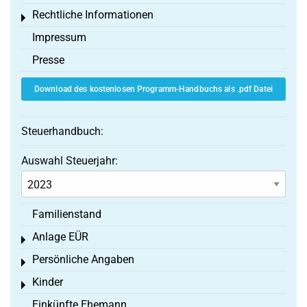
Rechtliche Informationen
Toggle menu
Impressum
Presse
Download des kostenlosen Programm-Handbuchs als .pdf Datei
Steuerhandbuch:
Auswahl Steuerjahr:
Familienstand
Anlage EÜR
Toggle menu
Persönliche Angaben
Toggle menu
Kinder
Toggle menu
Einkünfte Ehemann