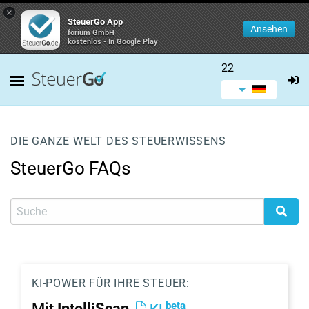
×
SteuerGo App
Ansehen
forium GmbH
kostenlos - In Google Play
22
DIE GANZE WELT DES STEUERWISSENS
SteuerGo FAQs
KI-POWER FÜR IHRE STEUER:
beta
Mit
IntelliScan