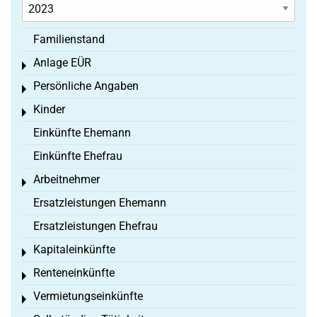
Familienstand
Anlage EÜR
Toggle menu
Persönliche Angaben
Toggle menu
Kinder
Toggle menu
Einkünfte Ehemann
Einkünfte Ehefrau
Arbeitnehmer
Toggle menu
Ersatzleistungen Ehemann
Ersatzleistungen Ehefrau
Kapitaleinkünfte
Toggle menu
Renteneinkünfte
Toggle menu
Vermietungseinkünfte
Toggle menu