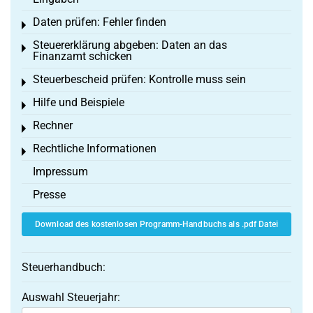
Daten prüfen: Fehler finden
Toggle menu
Steuererklärung abgeben: Daten an das
Toggle menu
Finanzamt schicken
Steuerbescheid prüfen: Kontrolle muss sein
Toggle menu
Hilfe und Beispiele
Toggle menu
Rechner
Toggle menu
Rechtliche Informationen
Toggle menu
Impressum
Presse
Download des kostenlosen Programm-Handbuchs als .pdf Datei
Steuerhandbuch:
Auswahl Steuerjahr: