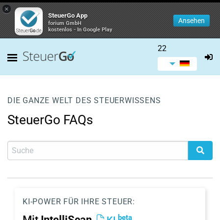
×
SteuerGo App
Ansehen
forium GmbH
kostenlos - In Google Play
22
DIE GANZE WELT DES STEUERWISSENS
SteuerGo FAQs
KI-POWER FÜR IHRE STEUER:
beta
Mit
IntelliScan