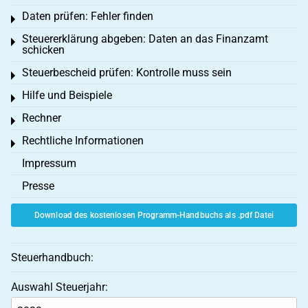
Daten prüfen: Fehler finden
Toggle menu
Steuererklärung abgeben: Daten an das Finanzamt
Toggle menu
schicken
Steuerbescheid prüfen: Kontrolle muss sein
Toggle menu
Hilfe und Beispiele
Toggle menu
Rechner
Toggle menu
Rechtliche Informationen
Toggle menu
Impressum
Presse
Download des kostenlosen Programm-Handbuchs als .pdf Datei
Steuerhandbuch:
Auswahl Steuerjahr: