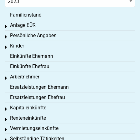
Familienstand
Anlage EÜR
Toggle menu
Persönliche Angaben
Toggle menu
Kinder
Toggle menu
Einkünfte Ehemann
Einkünfte Ehefrau
Arbeitnehmer
Toggle menu
Ersatzleistungen Ehemann
Ersatzleistungen Ehefrau
Kapitaleinkünfte
Toggle menu
Renteneinkünfte
Toggle menu
Vermietungseinkünfte
Toggle menu
Selbständige Tätigkeiten