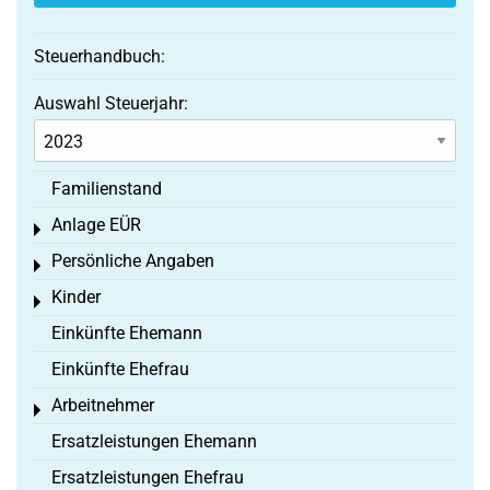
Steuerhandbuch:
Auswahl Steuerjahr:
Familienstand
Anlage EÜR
Toggle menu
Persönliche Angaben
Toggle menu
Kinder
Toggle menu
Einkünfte Ehemann
Einkünfte Ehefrau
Arbeitnehmer
Toggle menu
Ersatzleistungen Ehemann
Ersatzleistungen Ehefrau