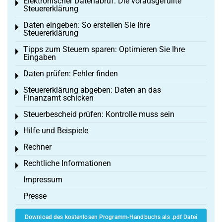
Elektronischer Datenabruf: Die vorausgefüllte
Toggle menu
Steuererklärung
Daten eingeben: So erstellen Sie Ihre
Toggle menu
Steuererklärung
Tipps zum Steuern sparen: Optimieren Sie Ihre
Toggle menu
Eingaben
Daten prüfen: Fehler finden
Toggle menu
Steuererklärung abgeben: Daten an das
Toggle menu
Finanzamt schicken
Steuerbescheid prüfen: Kontrolle muss sein
Toggle menu
Hilfe und Beispiele
Toggle menu
Rechner
Toggle menu
Rechtliche Informationen
Toggle menu
Impressum
Presse
Download des kostenlosen Programm-Handbuchs als .pdf Datei