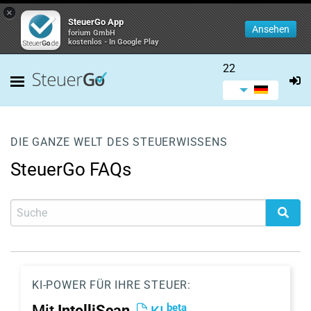
×
SteuerGo App
Ansehen
forium GmbH
kostenlos - In Google Play
22
DIE GANZE WELT DES STEUERWISSENS
SteuerGo FAQs
KI-POWER FÜR IHRE STEUER:
beta
Mit
IntelliScan