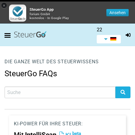
×
SteuerGo App
Ansehen
forium GmbH
kostenlos - In Google Play
22
DIE GANZE WELT DES STEUERWISSENS
SteuerGo FAQs
KI-POWER FÜR IHRE STEUER:
beta
Mit
IntelliScan