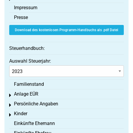
Impressum
Presse
Download des kostenlosen Programm-Handbuchs als .pdf Datei
Steuerhandbuch:
Auswahl Steuerjahr:
Familienstand
Anlage EÜR
Toggle menu
Persönliche Angaben
Toggle menu
Kinder
Toggle menu
Einkünfte Ehemann