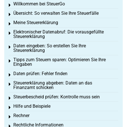
Willkommen bei SteuerGo
Toggle menu
Übersicht: So verwalten Sie Ihre Steuerfälle
Toggle menu
Meine Steuererklärung
Toggle menu
Elektronischer Datenabruf: Die vorausgefüllte
Toggle menu
Steuererklärung
Daten eingeben: So erstellen Sie Ihre
Toggle menu
Steuererklärung
Tipps zum Steuern sparen: Optimieren Sie Ihre
Toggle menu
Eingaben
Daten prüfen: Fehler finden
Toggle menu
Steuererklärung abgeben: Daten an das
Toggle menu
Finanzamt schicken
Steuerbescheid prüfen: Kontrolle muss sein
Toggle menu
Hilfe und Beispiele
Toggle menu
Rechner
Toggle menu
Rechtliche Informationen
Toggle menu