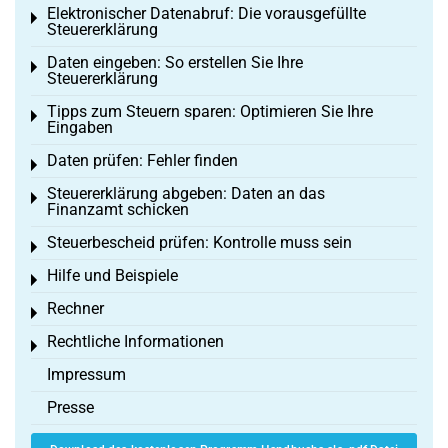
Elektronischer Datenabruf: Die vorausgefüllte
Toggle menu
Steuererklärung
Daten eingeben: So erstellen Sie Ihre
Toggle menu
Steuererklärung
Tipps zum Steuern sparen: Optimieren Sie Ihre
Toggle menu
Eingaben
Daten prüfen: Fehler finden
Toggle menu
Steuererklärung abgeben: Daten an das
Toggle menu
Finanzamt schicken
Steuerbescheid prüfen: Kontrolle muss sein
Toggle menu
Hilfe und Beispiele
Toggle menu
Rechner
Toggle menu
Rechtliche Informationen
Toggle menu
Impressum
Presse