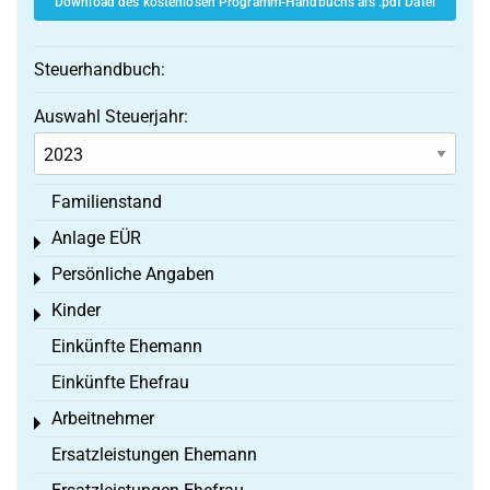
Download des kostenlosen Programm-Handbuchs als .pdf Datei
Steuerhandbuch:
Auswahl Steuerjahr:
Familienstand
Anlage EÜR
Toggle menu
Persönliche Angaben
Toggle menu
Kinder
Toggle menu
Einkünfte Ehemann
Einkünfte Ehefrau
Arbeitnehmer
Toggle menu
Ersatzleistungen Ehemann