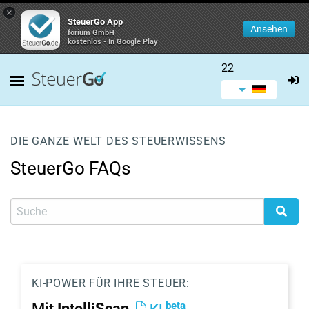
×
SteuerGo App
Ansehen
forium GmbH
kostenlos - In Google Play
22
DIE GANZE WELT DES STEUERWISSENS
SteuerGo FAQs
KI-POWER FÜR IHRE STEUER:
beta
Mit
IntelliScan