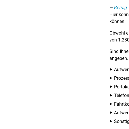
Betrag
Hier könn
können.
Obwohl ei
von 1.230
Sind Ihn
angeben. 
Aufwen
Prozes
Portoko
Telefon
Fahrtko
Aufwend
Sonsti