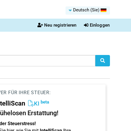
Deutsch (Sie)
Neu registrieren
Einloggen
ER FÜR IHRE STEUER:
beta
ntelliScan
KI
ühelosen Erstattung!
der Steuerstress!
ie hier, wie Sie mit
IntelliScan
Ihre