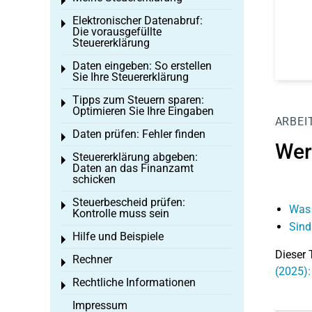
Toggle menu
Elektronischer Datenabruf:
Toggle menu
Die vorausgefüllte
Steuererklärung
Daten eingeben: So erstellen
Toggle menu
Sie Ihre Steuererklärung
Tipps zum Steuern sparen:
Toggle menu
Optimieren Sie Ihre Eingaben
ARBEI
Daten prüfen: Fehler finden
Toggle menu
Wer
Steuererklärung abgeben:
Toggle menu
Daten an das Finanzamt
schicken
Steuerbescheid prüfen:
Toggle menu
Was 
Kontrolle muss sein
Sind
Hilfe und Beispiele
Toggle menu
Dieser 
Rechner
Toggle menu
(2025)
Rechtliche Informationen
Toggle menu
Impressum