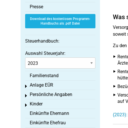
Presse
Was 
Download des kostenlosen Programm-
Handbuchs als .pdf Datei
Versorg
soweit 
Steuerhandbuch:
Zu den
Auswahl Steuerjahr:
Rente
Ärzte
Rente
Familienstand
hütt
Anlage EÜR
Bezüg
Toggle menu
Persönliche Angaben
Verso
Toggle menu
auf V
Kinder
Toggle menu
Einkünfte Ehemann
(2023)
Einkünfte Ehefrau