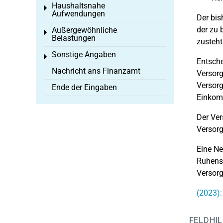
Haushaltsnahe
Toggle menu
Aufwendungen
Der bis
der zu 
Außergewöhnliche
Toggle menu
Belastungen
zusteht
Sonstige Angaben
Toggle menu
Entsche
Nachricht ans Finanzamt
Versorg
Versorg
Ende der Eingaben
Einkom
Der Ver
Versor
Eine N
Ruhens-
Versor
(2023):
FELDHI