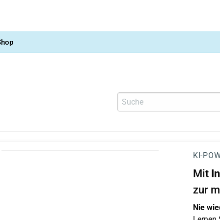
Shop
KI-POW
Mit
I
zur m
Nie wie
Lernen S