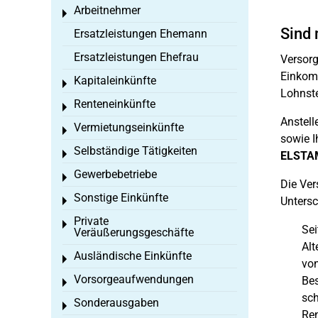
Arbeitnehmer
Toggle menu
Sind 
Ersatzleistungen Ehemann
Ersatzleistungen Ehefrau
Versorg
Einkomm
Kapitaleinkünfte
Toggle menu
Lohnst
Renteneinkünfte
Toggle menu
Anstell
Vermietungseinkünfte
Toggle menu
sowie I
Selbständige Tätigkeiten
Toggle menu
ELSTA
Gewerbebetriebe
Toggle menu
Die Ver
Sonstige Einkünfte
Untersc
Toggle menu
Private
Toggle menu
Sei
Veräußerungsgeschäfte
Alt
Ausländische Einkünfte
Toggle menu
von
Vorsorgeaufwendungen
Bes
Toggle menu
sch
Sonderausgaben
Toggle menu
Ren