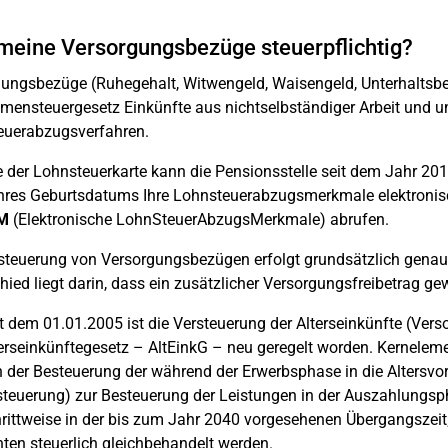
meine Versorgungsbezüge steuerpflichtig?
ungsbezüge (Ruhegehalt, Witwengeld, Waisengeld, Unterhaltsbei
ensteuergesetz Einkünfte aus nichtselbständiger Arbeit und u
euerabzugsverfahren.
e der Lohnsteuerkarte kann die Pensionsstelle seit dem Jahr 201
hres Geburtsdatums Ihre Lohnsteuerabzugsmerkmale elektronis
M
(Elektronische LohnSteuerAbzugsMerkmale) abrufen.
steuerung von Versorgungsbezügen erfolgt grundsätzlich genaus
hied liegt darin, dass ein zusätzlicher Versorgungsfreibetrag ge
t dem 01.01.2005 ist die Versteuerung der Alterseinkünfte (Ve
erseinkünftegesetz – AltEinkG – neu geregelt worden. Kerneleme
 der Besteuerung der während der Erwerbsphase in die Altersvor
teuerung) zur Besteuerung der Leistungen in der Auszahlungsph
rittweise in der bis zum Jahr 2040 vorgesehenen Übergangsze
ten steuerlich gleichbehandelt werden.