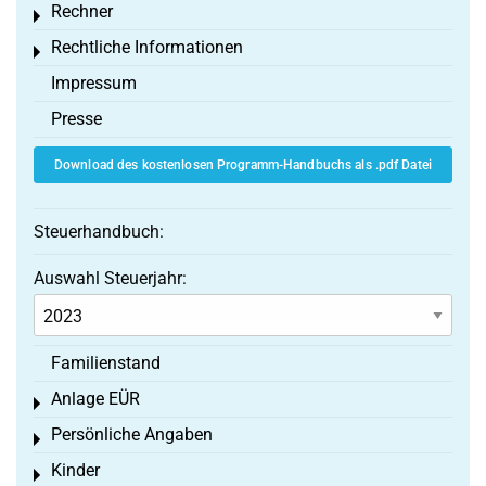
Rechner
Toggle menu
Rechtliche Informationen
Toggle menu
Impressum
Presse
Download des kostenlosen Programm-Handbuchs als .pdf Datei
Steuerhandbuch:
Auswahl Steuerjahr:
Familienstand
Anlage EÜR
Toggle menu
Persönliche Angaben
Toggle menu
Kinder
Toggle menu