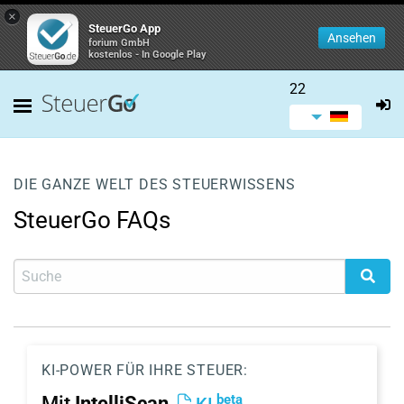
×
SteuerGo App
Ansehen
forium GmbH
kostenlos - In Google Play
22
DIE GANZE WELT DES STEUERWISSENS
SteuerGo FAQs
KI-POWER FÜR IHRE STEUER:
beta
Mit
IntelliScan