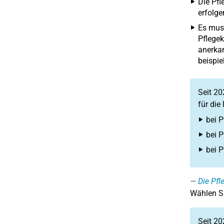
Die Pfl
erfolge
Es muss
Pflegek
anerkan
beispie
Seit 2
für die
bei P
bei P
bei P
Die Pfl
Wählen Si
Seit 2