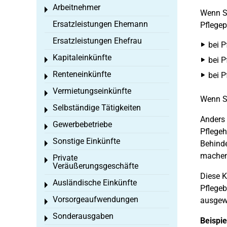
Arbeitnehmer
Toggle menu
Wenn Si
Ersatzleistungen Ehemann
Pflegep
Ersatzleistungen Ehefrau
bei P
Kapitaleinkünfte
bei P
Toggle menu
Renteneinkünfte
bei P
Toggle menu
Vermietungseinkünfte
Toggle menu
Wenn S
Selbständige Tätigkeiten
Toggle menu
Anders 
Gewerbebetriebe
Toggle menu
Pflegeh
Sonstige Einkünfte
Behinde
Toggle menu
machen
Private
Toggle menu
Veräußerungsgeschäfte
Diese K
Ausländische Einkünfte
Toggle menu
Pflegeb
Vorsorgeaufwendungen
ausgew
Toggle menu
Sonderausgaben
Toggle menu
Beispie