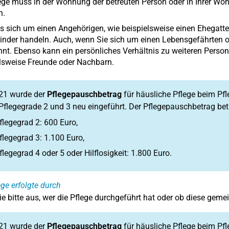
ege muss in der Wohnung der betreuten Person oder in Ihrer Woh
n.
 sich um einen Angehörigen, wie beispielsweise einen Ehegatten,
inder handeln. Auch, wenn Sie sich um einen Lebensgefährten o
nt. Ebenso kann ein persönliches Verhältnis zu weiteren Person
lsweise Freunde oder Nachbarn.
021 wurde der
Pflegepauschbetrag
für häusliche Pflege beim Pf
 Pflegegrade 2 und 3 neu eingeführt. Der Pflegepauschbetrag bet
flegegrad 2: 600 Euro,
flegegrad 3: 1.100 Euro,
flegegrad 4 oder 5 oder Hilflosigkeit: 1.800 Euro.
ege erfolgte durch
e bitte aus, wer die Pflege durchgeführt hat oder ob diese gem
021 wurde der
Pflegepauschbetrag
für häusliche Pflege beim Pf