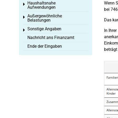
Haushaltsnahe
Wenn Si
Toggle menu
Aufwendungen
bei 746
Außergewöhnliche
Toggle menu
Das kan
Belastungen
Sonstige Angaben
Toggle menu
In Ihre
anerkan
Nachricht ans Finanzamt
Einkomm
Ende der Eingaben
beträgt