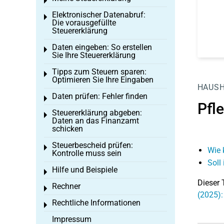
Toggle menu
Elektronischer Datenabruf:
Toggle menu
Die vorausgefüllte
Steuererklärung
Daten eingeben: So erstellen
Toggle menu
Sie Ihre Steuererklärung
Tipps zum Steuern sparen:
Toggle menu
Optimieren Sie Ihre Eingaben
HAUS
Daten prüfen: Fehler finden
Toggle menu
Pfl
Steuererklärung abgeben:
Toggle menu
Daten an das Finanzamt
schicken
Steuerbescheid prüfen:
Toggle menu
Wie 
Kontrolle muss sein
Soll
Hilfe und Beispiele
Toggle menu
Dieser 
Rechner
Toggle menu
(2025):
Rechtliche Informationen
Toggle menu
Impressum