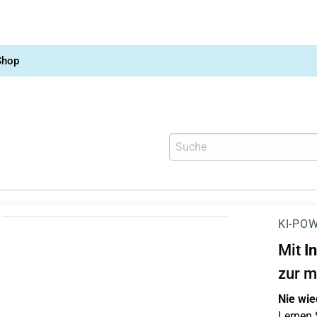
Shop
KI-POW
Mit
I
zur m
Nie wie
Lernen S