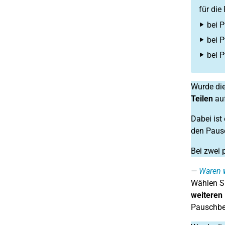
für die
bei P
bei P
bei P
Wurde di
Teilen
auf
Dabei ist 
den Paus
Bei zwei 
Waren
Wählen Si
weiteren
Pauschbet