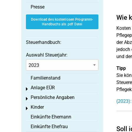
Presse
Wie k
Download des kostenlosen Programm-
Handbuchs als .pdf Datei
Kosten 
Pflegep
Steuerhandbuch:
der Abz
jedoch 
Auswahl Steuerjahr:
und der
Tipp
Sie kön
Familienstand
Steuere
Anlage EÜR
Toggle menu
Pflegek
Persönliche Angaben
Toggle menu
(2023):
Kinder
Toggle menu
Einkünfte Ehemann
Einkünfte Ehefrau
Soll 