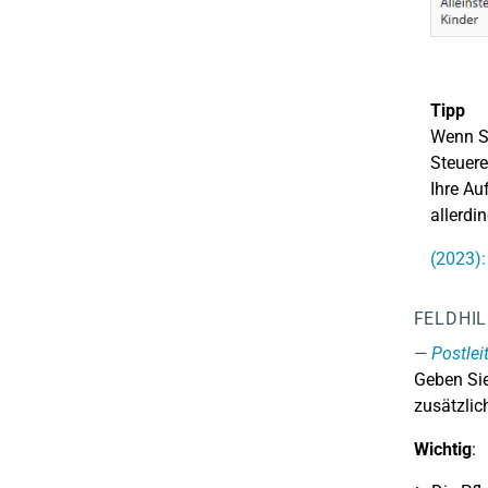
Tipp
Wenn Si
Steuere
Ihre Au
allerd
(2023):
FELDHI
Postlei
Geben Sie
zusätzlic
Wichtig
: