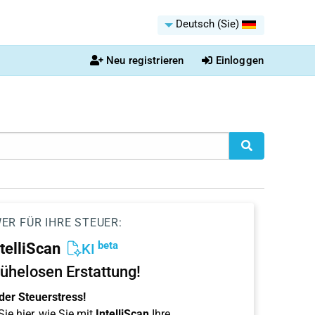
Deutsch (Sie)
Neu registrieren
Einloggen
ER FÜR IHRE STEUER:
beta
ntelliScan
KI
ühelosen Erstattung!
der Steuerstress!
ie hier, wie Sie mit
IntelliScan
Ihre