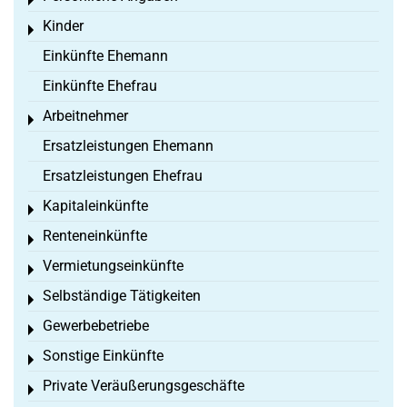
Toggle menu
Kinder
Toggle menu
Einkünfte Ehemann
Einkünfte Ehefrau
Arbeitnehmer
Toggle menu
Ersatzleistungen Ehemann
Ersatzleistungen Ehefrau
Kapitaleinkünfte
Toggle menu
Renteneinkünfte
Toggle menu
Vermietungseinkünfte
Toggle menu
Selbständige Tätigkeiten
Toggle menu
Gewerbebetriebe
Toggle menu
Sonstige Einkünfte
Toggle menu
Private Veräußerungsgeschäfte
Toggle menu