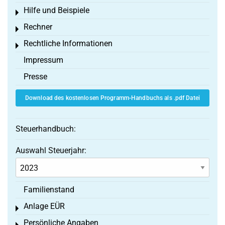
Hilfe und Beispiele
Toggle menu
Rechner
Toggle menu
Rechtliche Informationen
Toggle menu
Impressum
Presse
Download des kostenlosen Programm-Handbuchs als .pdf Datei
Steuerhandbuch:
Auswahl Steuerjahr:
Familienstand
Anlage EÜR
Toggle menu
Persönliche Angaben