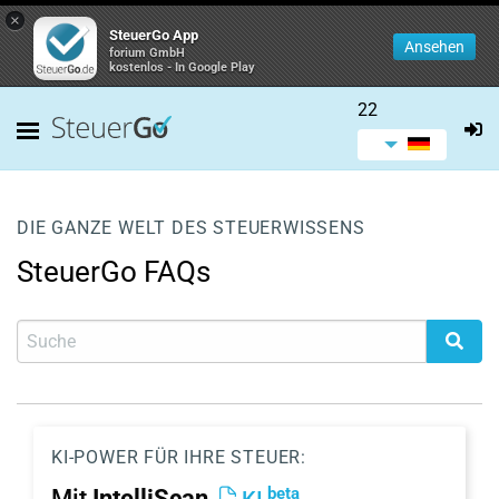
×
SteuerGo App
Ansehen
forium GmbH
kostenlos - In Google Play
22
DIE GANZE WELT DES STEUERWISSENS
SteuerGo FAQs
KI-POWER FÜR IHRE STEUER:
beta
Mit
IntelliScan