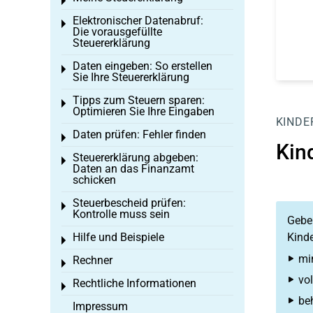
Toggle menu
Elektronischer Datenabruf:
Toggle menu
Die vorausgefüllte
Steuererklärung
Daten eingeben: So erstellen
Toggle menu
Sie Ihre Steuererklärung
Tipps zum Steuern sparen:
Toggle menu
Optimieren Sie Ihre Eingaben
KINDE
Daten prüfen: Fehler finden
Toggle menu
Kin
Steuererklärung abgeben:
Toggle menu
Daten an das Finanzamt
schicken
Steuerbescheid prüfen:
Toggle menu
Kontrolle muss sein
Geben
Hilfe und Beispiele
Kinde
Toggle menu
mi
Rechner
Toggle menu
vol
Rechtliche Informationen
Toggle menu
beh
Impressum