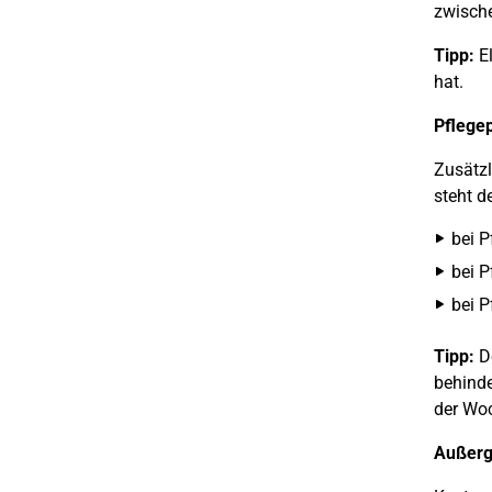
zwische
Tipp:
El
hat.
Pflege
Zusätz
steht d
bei P
bei P
bei P
Tipp:
De
behinde
der Woc
Außerg