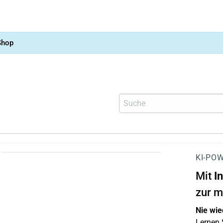
Shop
KI-POW
Mit
I
zur m
Nie wie
Lernen S