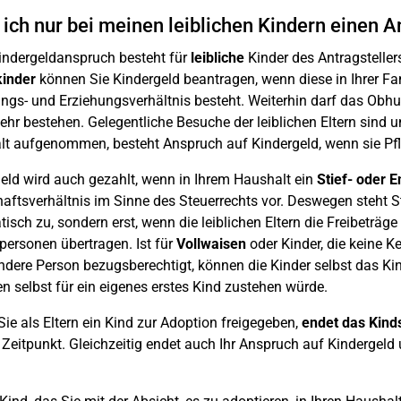
ich nur bei meinen leiblichen Kindern einen 
Kindergeldanspruch besteht für
leibliche
Kinder des Antragstelle
kinder
können Sie Kindergeld beantragen, wenn diese in Ihrer Fam
ngs- und Erziehungsverhältnis besteht. Weiterhin darf das Obhuts
ehr bestehen. Gelegentliche Besuche der leiblichen Eltern sind 
t aufgenommen, besteht Anspruch auf Kindergeld, wenn sie Pfl
eld wird auch gezahlt, wenn in Ihrem Haushalt ein
Stief- oder E
aftsverhältnis im Sinne des Steuerrechts vor. Deswegen steht Sti
isch zu, sondern erst, wenn die leiblichen Eltern die Freibeträge
ersonen übertragen. Ist für
Vollwaisen
oder Kinder, die keine Ke
ndere Person bezugsberechtigt, können die Kinder selbst das K
en selbst für ein eigenes erstes Kind zustehen würde.
ie als Eltern ein Kind zur Adoption freigegeben,
endet das Kind
Zeitpunkt. Gleichzeitig endet auch Ihr Anspruch auf Kindergeld u