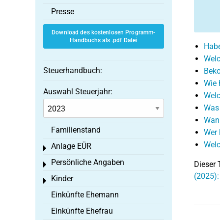
Presse
Download des kostenlosen Programm-
Handbuchs als .pdf Datei
Habe
Welc
Steuerhandbuch:
Beko
Wie 
Auswahl Steuerjahr:
Welc
Was 
Wann
Familienstand
Wer 
Welc
Anlage EÜR
Toggle menu
Persönliche Angaben
Dieser 
Toggle menu
(2025):
Kinder
Toggle menu
Einkünfte Ehemann
Einkünfte Ehefrau