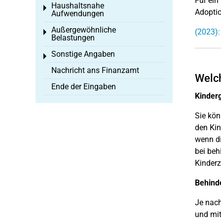
Für ein
Haushaltsnahe
Toggle menu
Adoptio
Aufwendungen
Außergewöhnliche
(2023):
Toggle menu
Belastungen
Sonstige Angaben
Toggle menu
Nachricht ans Finanzamt
Welch
Ende der Eingaben
Kinderg
Sie kön
den Kin
wenn di
bei beh
Kinderz
Behind
Je nach
und mi