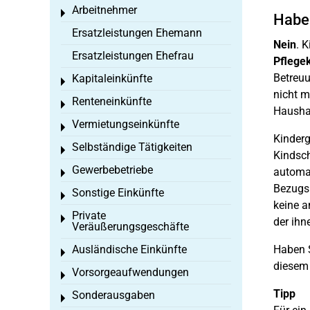
Arbeitnehmer
Toggle menu
Habe 
Ersatzleistungen Ehemann
Nein
. 
Ersatzleistungen Ehefrau
Pflege
Betreuu
Kapitaleinkünfte
Toggle menu
nicht m
Renteneinkünfte
Toggle menu
Haushal
Vermietungseinkünfte
Toggle menu
Kinderg
Selbständige Tätigkeiten
Toggle menu
Kindsch
Gewerbebetriebe
automat
Toggle menu
Bezugsp
Sonstige Einkünfte
Toggle menu
keine a
Private
Toggle menu
der ihn
Veräußerungsgeschäfte
Ausländische Einkünfte
Haben S
Toggle menu
diesem 
Vorsorgeaufwendungen
Toggle menu
Tipp
Sonderausgaben
Toggle menu