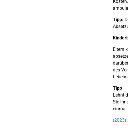
Kosten,
ambulan
Tipp:
Di
Absetzu
Kinder
Eltern 
absetze
darüber
des Ver
Lebensj
Tipp
Lehnt d
Sie inn
einmal 
(2023):