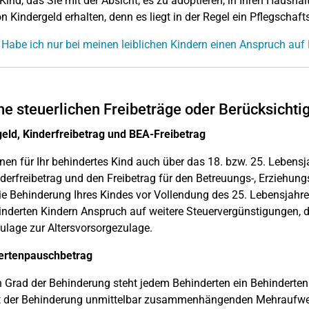
 Kind, das Sie mit der Absicht, es zu adoptieren, in Ihren Haush
n Kindergeld erhalten, denn es liegt in der Regel ein Pflegschafts
 Habe ich nur bei meinen leiblichen Kindern einen Anspruch auf
e steuerlichen Freibeträge oder Berücksichti
eld, Kinderfreibetrag und BEA-Freibetrag
nen für Ihr behindertes Kind auch über das 18. bzw. 25. Lebensj
derfreibetrag und den Freibetrag für den Betreuungs-, Erziehung
e Behinderung Ihres Kindes vor Vollendung des 25. Lebensjahres
inderten Kindern Anspruch auf weitere Steuervergünstigungen, di
ulage zur Altersvorsorgezulage.
ertenpauschbetrag
 Grad der Behinderung steht jedem Behinderten ein Behinderten
t der Behinderung unmittelbar zusammenhängenden Mehraufwen