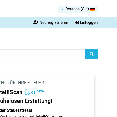
Deutsch (Sie)
Neu registrieren
Einloggen
ER FÜR IHRE STEUER:
beta
ntelliScan
KI
ühelosen Erstattung!
der Steuerstress!
ie hier, wie Sie mit
IntelliScan
Ihre