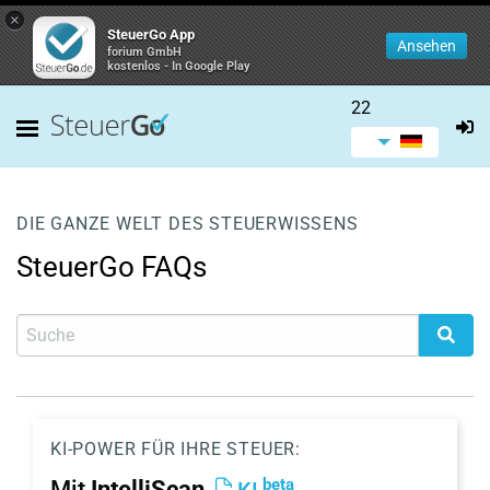
×
SteuerGo App
Ansehen
forium GmbH
kostenlos - In Google Play
22
DIE GANZE WELT DES STEUERWISSENS
SteuerGo FAQs
KI-POWER FÜR IHRE STEUER:
beta
Mit
IntelliScan