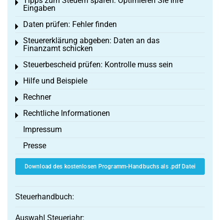
Tipps zum Steuern sparen: Optimieren Sie Ihre
Toggle menu
Eingaben
Daten prüfen: Fehler finden
Toggle menu
Steuererklärung abgeben: Daten an das
Toggle menu
Finanzamt schicken
Steuerbescheid prüfen: Kontrolle muss sein
Toggle menu
Hilfe und Beispiele
Toggle menu
Rechner
Toggle menu
Rechtliche Informationen
Toggle menu
Impressum
Presse
Download des kostenlosen Programm-Handbuchs als .pdf Datei
Steuerhandbuch:
Auswahl Steuerjahr: