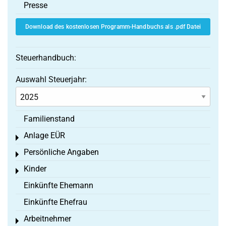
Presse
Download des kostenlosen Programm-Handbuchs als .pdf Datei
Steuerhandbuch:
Auswahl Steuerjahr:
Familienstand
Anlage EÜR
Toggle menu
Persönliche Angaben
Toggle menu
Kinder
Toggle menu
Einkünfte Ehemann
Einkünfte Ehefrau
Arbeitnehmer
Toggle menu