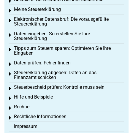
Toggle menu
Meine Steuererklärung
Toggle menu
Elektronischer Datenabruf: Die vorausgefüllte
Toggle menu
Steuererklärung
Daten eingeben: So erstellen Sie Ihre
Toggle menu
Steuererklärung
Tipps zum Steuern sparen: Optimieren Sie Ihre
Toggle menu
Eingaben
Daten prüfen: Fehler finden
Toggle menu
Steuererklärung abgeben: Daten an das
Toggle menu
Finanzamt schicken
Steuerbescheid prüfen: Kontrolle muss sein
Toggle menu
Hilfe und Beispiele
Toggle menu
Rechner
Toggle menu
Rechtliche Informationen
Toggle menu
Impressum