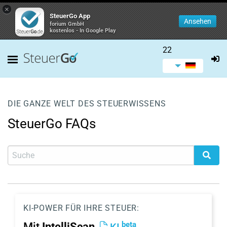
×
SteuerGo App
Ansehen
forium GmbH
kostenlos - In Google Play
22
DIE GANZE WELT DES STEUERWISSENS
SteuerGo FAQs
KI-POWER FÜR IHRE STEUER:
beta
Mit
IntelliScan