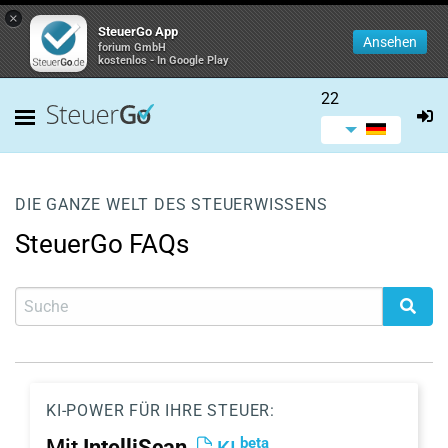
×
SteuerGo App
Ansehen
forium GmbH
kostenlos - In Google Play
22
DIE GANZE WELT DES STEUERWISSENS
SteuerGo FAQs
KI-POWER FÜR IHRE STEUER:
beta
Mit
IntelliScan