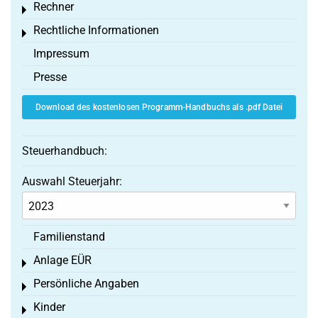
Rechner
Toggle menu
Rechtliche Informationen
Toggle menu
Impressum
Presse
Download des kostenlosen Programm-Handbuchs als .pdf Datei
Steuerhandbuch:
Auswahl Steuerjahr:
Familienstand
Anlage EÜR
Toggle menu
Persönliche Angaben
Toggle menu
Kinder
Toggle menu