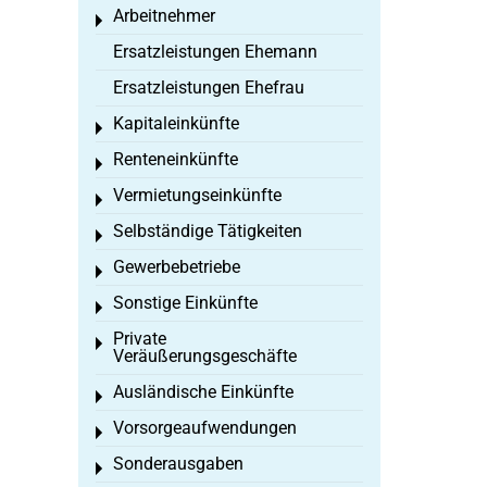
Arbeitnehmer
Toggle menu
Ersatzleistungen Ehemann
Ersatzleistungen Ehefrau
Kapitaleinkünfte
Toggle menu
Renteneinkünfte
Toggle menu
Vermietungseinkünfte
Toggle menu
Selbständige Tätigkeiten
Toggle menu
Gewerbebetriebe
Toggle menu
Sonstige Einkünfte
Toggle menu
Private
Toggle menu
Veräußerungsgeschäfte
Ausländische Einkünfte
Toggle menu
Vorsorgeaufwendungen
Toggle menu
Sonderausgaben
Toggle menu