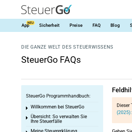
NEU
App
Sicherheit
Preise
FAQ
Blog
DIE GANZE WELT DES STEUERWISSENS
SteuerGo FAQs
Feldhi
SteuerGo Programmhandbuch:
Dieser 
Willkommen bei SteuerGo
Toggle menu
(2025):
Übersicht: So verwalten Sie
Toggle menu
Ihre Steuerfälle
Meine Steuererklärung
Geben Sie