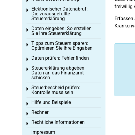
Toggle menu
freiwillig
Elektronischer Datenabruf:
Toggle menu
Die vorausgefüllte
Steuererklärung
Erfassen 
Krankenve
Daten eingeben: So erstellen
Toggle menu
Sie Ihre Steuererklärung
Tipps zum Steuern sparen:
Toggle menu
Optimieren Sie Ihre Eingaben
Daten prüfen: Fehler finden
Toggle menu
Steuererklärung abgeben:
Toggle menu
Daten an das Finanzamt
schicken
Steuerbescheid prüfen:
Toggle menu
Kontrolle muss sein
Hilfe und Beispiele
Toggle menu
Rechner
Toggle menu
Rechtliche Informationen
Toggle menu
Impressum