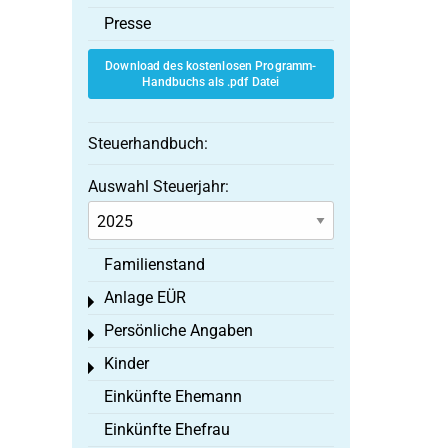
Presse
Download des kostenlosen Programm-
Handbuchs als .pdf Datei
Steuerhandbuch:
Auswahl Steuerjahr:
Familienstand
Anlage EÜR
Toggle menu
Persönliche Angaben
Toggle menu
Kinder
Toggle menu
Einkünfte Ehemann
Einkünfte Ehefrau