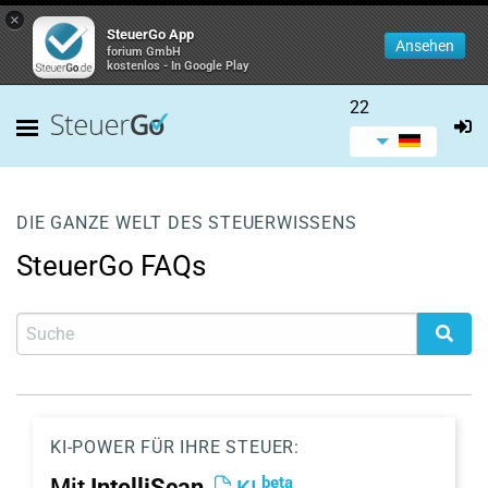
×
SteuerGo App
Ansehen
forium GmbH
kostenlos - In Google Play
22
DIE GANZE WELT DES STEUERWISSENS
SteuerGo FAQs
KI-POWER FÜR IHRE STEUER:
beta
Mit
IntelliScan