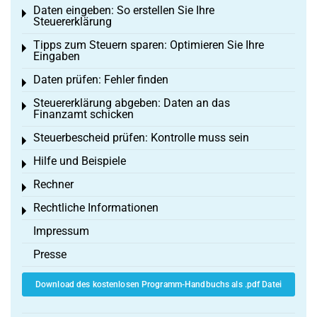
Daten eingeben: So erstellen Sie Ihre
Toggle menu
Steuererklärung
Tipps zum Steuern sparen: Optimieren Sie Ihre
Toggle menu
Eingaben
Daten prüfen: Fehler finden
Toggle menu
Steuererklärung abgeben: Daten an das
Toggle menu
Finanzamt schicken
Steuerbescheid prüfen: Kontrolle muss sein
Toggle menu
Hilfe und Beispiele
Toggle menu
Rechner
Toggle menu
Rechtliche Informationen
Toggle menu
Impressum
Presse
Download des kostenlosen Programm-Handbuchs als .pdf Datei