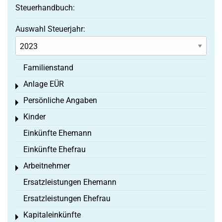
Steuerhandbuch:
Auswahl Steuerjahr:
Familienstand
Anlage EÜR
Toggle menu
Persönliche Angaben
Toggle menu
Kinder
Toggle menu
Einkünfte Ehemann
Einkünfte Ehefrau
Arbeitnehmer
Toggle menu
Ersatzleistungen Ehemann
Ersatzleistungen Ehefrau
Kapitaleinkünfte
Toggle menu