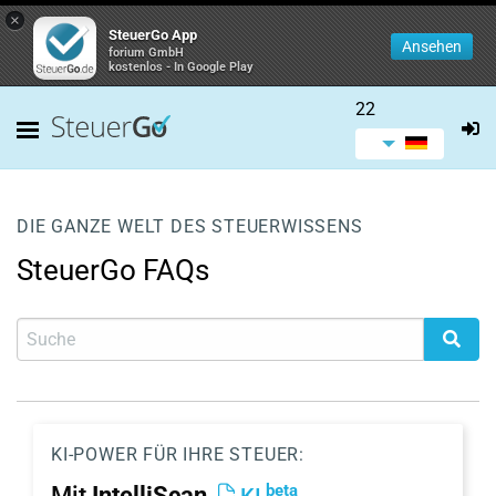
×
SteuerGo App
Ansehen
forium GmbH
kostenlos - In Google Play
22
DIE GANZE WELT DES STEUERWISSENS
SteuerGo FAQs
KI-POWER FÜR IHRE STEUER:
beta
Mit
IntelliScan