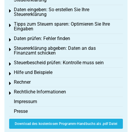
Daten eingeben: So erstellen Sie Ihre
Toggle menu
Steuererklärung
Tipps zum Steuern sparen: Optimieren Sie Ihre
Toggle menu
Eingaben
Daten prüfen: Fehler finden
Toggle menu
Steuererklärung abgeben: Daten an das
Toggle menu
Finanzamt schicken
Steuerbescheid prüfen: Kontrolle muss sein
Toggle menu
Hilfe und Beispiele
Toggle menu
Rechner
Toggle menu
Rechtliche Informationen
Toggle menu
Impressum
Presse
Download des kostenlosen Programm-Handbuchs als .pdf Datei