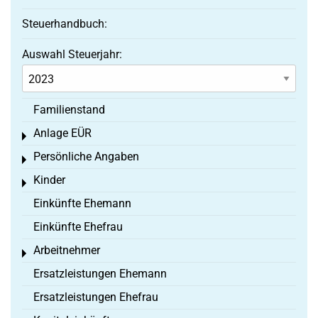
Steuerhandbuch:
Auswahl Steuerjahr:
Familienstand
Anlage EÜR
Toggle menu
Persönliche Angaben
Toggle menu
Kinder
Toggle menu
Einkünfte Ehemann
Einkünfte Ehefrau
Arbeitnehmer
Toggle menu
Ersatzleistungen Ehemann
Ersatzleistungen Ehefrau