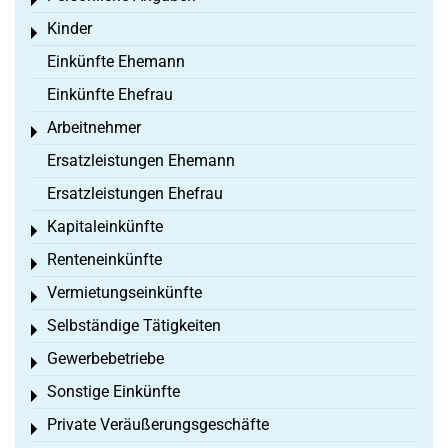
Toggle menu
Kinder
Toggle menu
Einkünfte Ehemann
Einkünfte Ehefrau
Arbeitnehmer
Toggle menu
Ersatzleistungen Ehemann
Ersatzleistungen Ehefrau
Kapitaleinkünfte
Toggle menu
Renteneinkünfte
Toggle menu
Vermietungseinkünfte
Toggle menu
Selbständige Tätigkeiten
Toggle menu
Gewerbebetriebe
Toggle menu
Sonstige Einkünfte
Toggle menu
Private Veräußerungsgeschäfte
Toggle menu