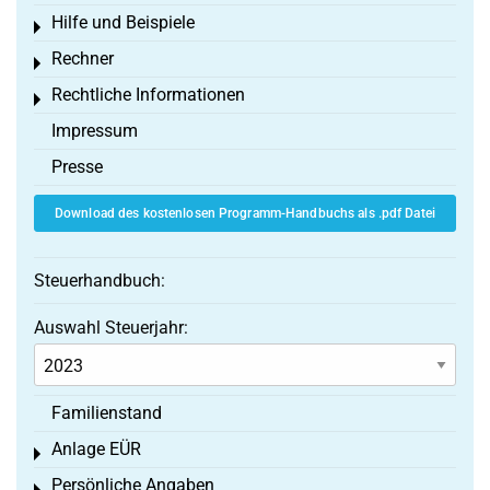
Hilfe und Beispiele
Toggle menu
Rechner
Toggle menu
Rechtliche Informationen
Toggle menu
Impressum
Presse
Download des kostenlosen Programm-Handbuchs als .pdf Datei
Steuerhandbuch:
Auswahl Steuerjahr:
Familienstand
Anlage EÜR
Toggle menu
Persönliche Angaben