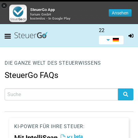
×
SteuerGo App
Ansehen
forium GmbH
kostenlos - In Google Play
22
DIE GANZE WELT DES STEUERWISSENS
SteuerGo FAQs
KI-POWER FÜR IHRE STEUER:
beta
Mit
IntelliScan