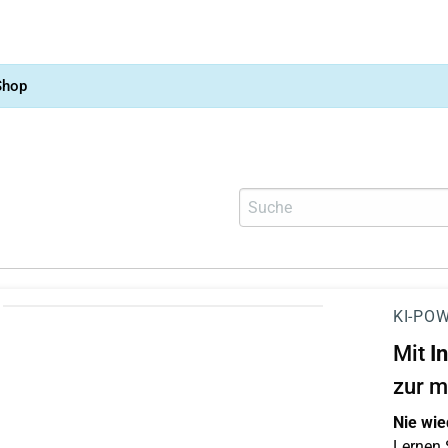
Shop
KI-POW
Mit
I
zur m
Nie wie
Lernen S