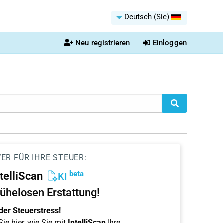
Deutsch (Sie)
Neu registrieren
Einloggen
ER FÜR IHRE STEUER:
beta
ntelliScan
KI
ühelosen Erstattung!
der Steuerstress!
ie hier, wie Sie mit
IntelliScan
Ihre