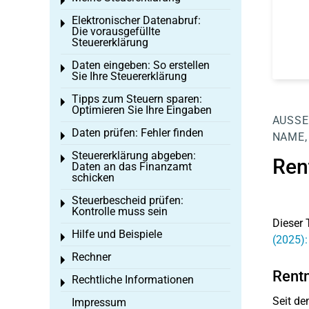
Toggle menu
Elektronischer Datenabruf:
Toggle menu
Die vorausgefüllte
Steuererklärung
Daten eingeben: So erstellen
Toggle menu
Sie Ihre Steuererklärung
Tipps zum Steuern sparen:
Toggle menu
Optimieren Sie Ihre Eingaben
AUSSE
Daten prüfen: Fehler finden
Toggle menu
NAME, 
Steuererklärung abgeben:
Toggle menu
Ren
Daten an das Finanzamt
schicken
Steuerbescheid prüfen:
Toggle menu
Kontrolle muss sein
Dieser 
Hilfe und Beispiele
Toggle menu
(2025):
Rechner
Toggle menu
Rentn
Rechtliche Informationen
Toggle menu
Seit de
Impressum