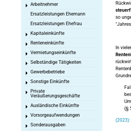
Rückwir
Arbeitnehmer
Toggle menu
steuerf
Ersatzleistungen Ehemann
so unge
Ersatzleistungen Ehefrau
"Jahres
Kapitaleinkünfte
Toggle menu
Renteneinkünfte
Toggle menu
In viel
Vermietungseinkünfte
Toggle menu
Renten
rückwir
Selbständige Tätigkeiten
Toggle menu
Rentenb
Gewerbebetriebe
Toggle menu
Grundr
Sonstige Einkünfte
Toggle menu
Fal
Private
Toggle menu
bes
Veräußerungsgeschäfte
Umf
Ausländische Einkünfte
Toggle menu
(§ 
Vorsorgeaufwendungen
Toggle menu
(2023):
Sonderausgaben
Toggle menu