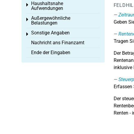
Haushaltsnahe
Toggle menu
FELDHI
Aufwendungen
Zeitra
Außergewöhnliche
Toggle menu
Geben Sie
Belastungen
Sonstige Angaben
Renten
Toggle menu
Tragen Si
Nachricht ans Finanzamt
Ende der Eingaben
Der Betra
Rentenanp
inklusiv
Steuerp
Erfassen S
Der steue
Rentenbeg
Renten - 