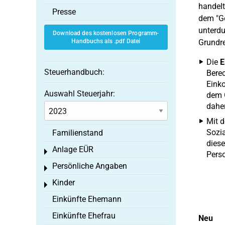
handelt
Presse
dem "Ge
unterdu
Download des kostenlosen Programm-
Handbuchs als .pdf Datei
Grundre
Die
E
Steuerhandbuch:
Berec
Einko
Auswahl Steuerjahr:
dem 
daher
Mit d
Sozia
Familienstand
diese
Anlage EÜR
Toggle menu
Pers
Persönliche Angaben
Toggle menu
Kinder
Toggle menu
Einkünfte Ehemann
Einkünfte Ehefrau
Neu