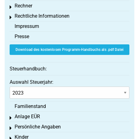
Rechner
Toggle menu
Rechtliche Informationen
Toggle menu
Impressum
Presse
Download des kostenlosen Programm-Handbuchs als .pdf Datei
Steuerhandbuch:
Auswahl Steuerjahr:
Familienstand
Anlage EÜR
Toggle menu
Persönliche Angaben
Toggle menu
Kinder
Toggle menu