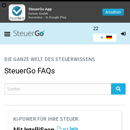
×
SteuerGo App
Ansehen
forium GmbH
kostenlos - In Google Play
22
DIE GANZE WELT DES STEUERWISSENS
SteuerGo FAQs
KI-POWER FÜR IHRE STEUER:
beta
Mit
IntelliScan