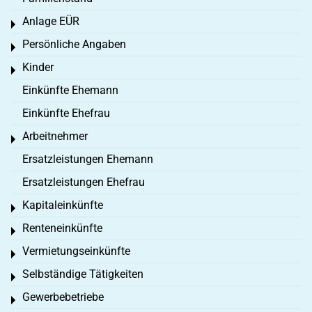
Anlage EÜR
Toggle menu
Persönliche Angaben
Toggle menu
Kinder
Toggle menu
Einkünfte Ehemann
Einkünfte Ehefrau
Arbeitnehmer
Toggle menu
Ersatzleistungen Ehemann
Ersatzleistungen Ehefrau
Kapitaleinkünfte
Toggle menu
Renteneinkünfte
Toggle menu
Vermietungseinkünfte
Toggle menu
Selbständige Tätigkeiten
Toggle menu
Gewerbebetriebe
Toggle menu