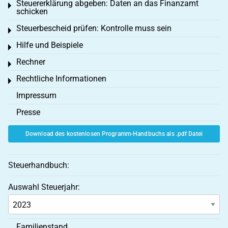
Steuererklärung abgeben: Daten an das Finanzamt
Toggle menu
schicken
Steuerbescheid prüfen: Kontrolle muss sein
Toggle menu
Hilfe und Beispiele
Toggle menu
Rechner
Toggle menu
Rechtliche Informationen
Toggle menu
Impressum
Presse
Download des kostenlosen Programm-Handbuchs als .pdf Datei
Steuerhandbuch:
Auswahl Steuerjahr:
Familienstand