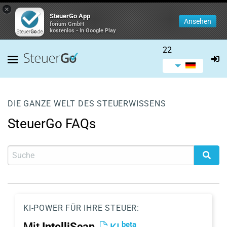
×
SteuerGo App
Ansehen
forium GmbH
kostenlos - In Google Play
22
DIE GANZE WELT DES STEUERWISSENS
SteuerGo FAQs
KI-POWER FÜR IHRE STEUER:
beta
Mit
IntelliScan