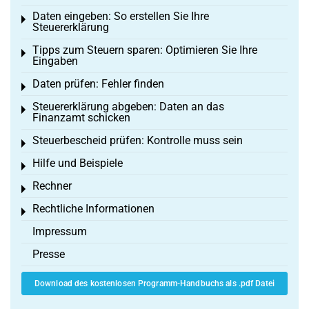
Daten eingeben: So erstellen Sie Ihre
Toggle menu
Steuererklärung
Tipps zum Steuern sparen: Optimieren Sie Ihre
Toggle menu
Eingaben
Daten prüfen: Fehler finden
Toggle menu
Steuererklärung abgeben: Daten an das
Toggle menu
Finanzamt schicken
Steuerbescheid prüfen: Kontrolle muss sein
Toggle menu
Hilfe und Beispiele
Toggle menu
Rechner
Toggle menu
Rechtliche Informationen
Toggle menu
Impressum
Presse
Download des kostenlosen Programm-Handbuchs als .pdf Datei