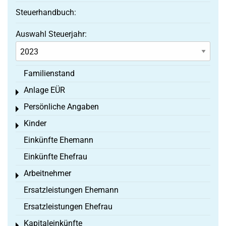
Steuerhandbuch:
Auswahl Steuerjahr:
Familienstand
Anlage EÜR
Toggle menu
Persönliche Angaben
Toggle menu
Kinder
Toggle menu
Einkünfte Ehemann
Einkünfte Ehefrau
Arbeitnehmer
Toggle menu
Ersatzleistungen Ehemann
Ersatzleistungen Ehefrau
Kapitaleinkünfte