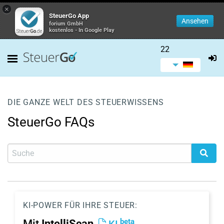
×
SteuerGo App
Ansehen
forium GmbH
kostenlos - In Google Play
22
DIE GANZE WELT DES STEUERWISSENS
SteuerGo FAQs
KI-POWER FÜR IHRE STEUER:
beta
Mit
IntelliScan