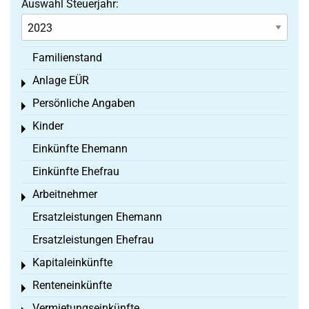
Auswahl Steuerjahr:
Familienstand
Anlage EÜR
Toggle menu
Persönliche Angaben
Toggle menu
Kinder
Toggle menu
Einkünfte Ehemann
Einkünfte Ehefrau
Arbeitnehmer
Toggle menu
Ersatzleistungen Ehemann
Ersatzleistungen Ehefrau
Kapitaleinkünfte
Toggle menu
Renteneinkünfte
Toggle menu
Vermietungseinkünfte