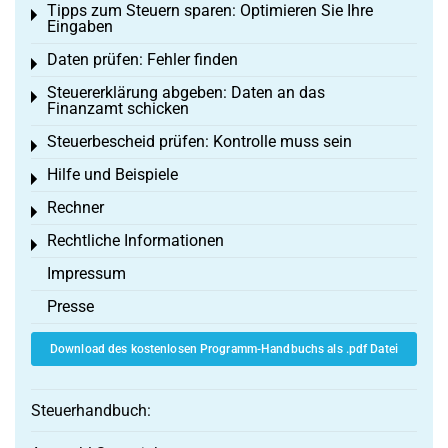
Tipps zum Steuern sparen: Optimieren Sie Ihre
Toggle menu
Eingaben
Daten prüfen: Fehler finden
Toggle menu
Steuererklärung abgeben: Daten an das
Toggle menu
Finanzamt schicken
Steuerbescheid prüfen: Kontrolle muss sein
Toggle menu
Hilfe und Beispiele
Toggle menu
Rechner
Toggle menu
Rechtliche Informationen
Toggle menu
Impressum
Presse
Download des kostenlosen Programm-Handbuchs als .pdf Datei
Steuerhandbuch: