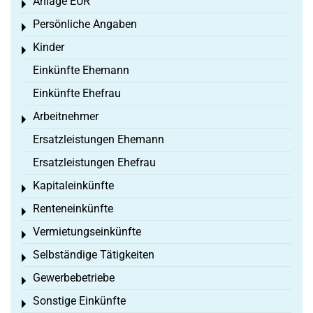
Anlage EÜR
Toggle menu
Persönliche Angaben
Toggle menu
Kinder
Toggle menu
Einkünfte Ehemann
Einkünfte Ehefrau
Arbeitnehmer
Toggle menu
Ersatzleistungen Ehemann
Ersatzleistungen Ehefrau
Kapitaleinkünfte
Toggle menu
Renteneinkünfte
Toggle menu
Vermietungseinkünfte
Toggle menu
Selbständige Tätigkeiten
Toggle menu
Gewerbebetriebe
Toggle menu
Sonstige Einkünfte
Toggle menu