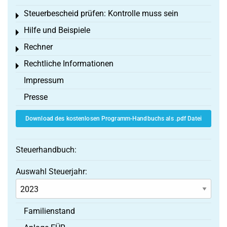
Steuerbescheid prüfen: Kontrolle muss sein
Toggle menu
Hilfe und Beispiele
Toggle menu
Rechner
Toggle menu
Rechtliche Informationen
Toggle menu
Impressum
Presse
Download des kostenlosen Programm-Handbuchs als .pdf Datei
Steuerhandbuch:
Auswahl Steuerjahr:
Familienstand