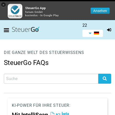
×
SteuerGo App
Ansehen
forium GmbH
kostenlos - In Google Play
22
DIE GANZE WELT DES STEUERWISSENS
SteuerGo FAQs
KI-POWER FÜR IHRE STEUER:
beta
Mit
IntelliScan