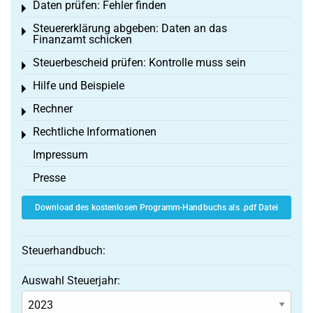
Daten prüfen: Fehler finden
Toggle menu
Steuererklärung abgeben: Daten an das
Toggle menu
Finanzamt schicken
Steuerbescheid prüfen: Kontrolle muss sein
Toggle menu
Hilfe und Beispiele
Toggle menu
Rechner
Toggle menu
Rechtliche Informationen
Toggle menu
Impressum
Presse
Download des kostenlosen Programm-Handbuchs als .pdf Datei
Steuerhandbuch:
Auswahl Steuerjahr: