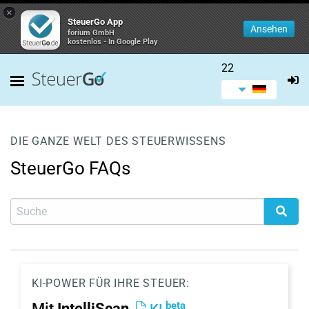
×
SteuerGo App
Ansehen
forium GmbH
kostenlos - In Google Play
22
DIE GANZE WELT DES STEUERWISSENS
SteuerGo FAQs
KI-POWER FÜR IHRE STEUER:
beta
Mit
IntelliScan