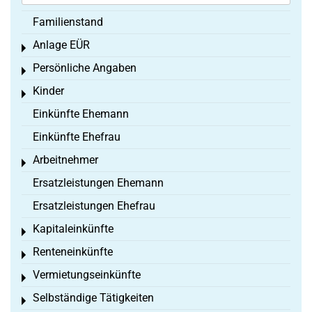
Familienstand
Anlage EÜR
Toggle menu
Persönliche Angaben
Toggle menu
Kinder
Toggle menu
Einkünfte Ehemann
Einkünfte Ehefrau
Arbeitnehmer
Toggle menu
Ersatzleistungen Ehemann
Ersatzleistungen Ehefrau
Kapitaleinkünfte
Toggle menu
Renteneinkünfte
Toggle menu
Vermietungseinkünfte
Toggle menu
Selbständige Tätigkeiten
Toggle menu