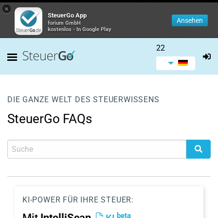
×
SteuerGo App
Ansehen
forium GmbH
kostenlos - In Google Play
22
DIE GANZE WELT DES STEUERWISSENS
SteuerGo FAQs
KI-POWER FÜR IHRE STEUER:
beta
Mit
IntelliScan