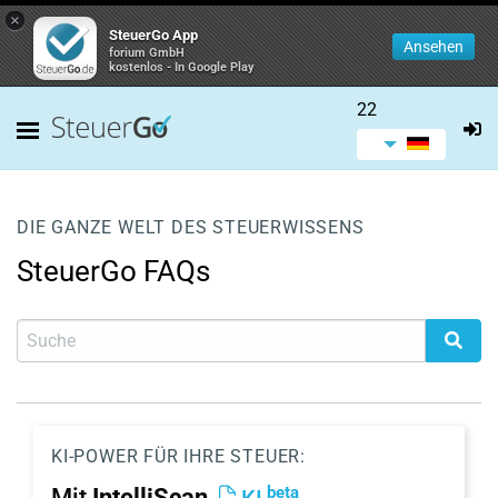
×
SteuerGo App
Ansehen
forium GmbH
kostenlos - In Google Play
22
DIE GANZE WELT DES STEUERWISSENS
SteuerGo FAQs
KI-POWER FÜR IHRE STEUER:
beta
Mit
IntelliScan