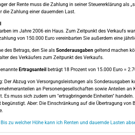
er der Rente muss die Zahlung in seiner Steuererklärung als „so
r die Zahlung einer dauernden Last.
l
arben im Jahre 2006 ein Haus. Zum Zeitpunkt des Verkaufs war 
ahlung von 150.000 Euro vereinbarten Sie außerdem eine jährl
e des Betrags, den Sie als
Sonderausgaben
geltend machen kön
lter des Verkäufers zum Zeitpunkt des Verkaufs.
genannte
Ertragsanteil
beträgt 18 Prozent von 15.000 Euro = 2.7
: Der Abzug von Versorgungsleistungen als Sonderausgaben ko
rnehmeranteilen an Personengesellschaften sowie Anteilen an K
t. Es muss sich zudem um "ertragbringende Einheiten" handeln.
ht begünstigt. Aber: Die Einschränkung auf die Übertragung von B
e.
 Bis zu welcher Höhe kann ich Renten und dauernde Lasten abs