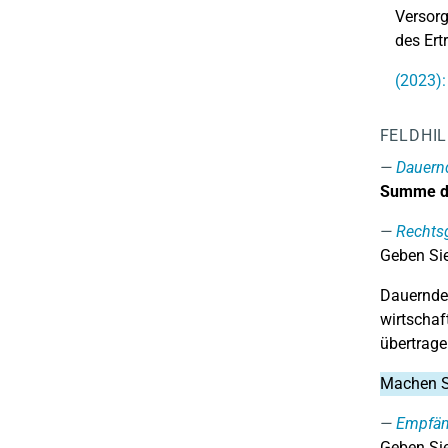
Versorg
des Ert
(2023):
FELDHI
Dauern
Summe de
Rechts
Geben Sie
Dauernde 
wirtschaf
übertrage
Machen S
Empfän
Geben Si