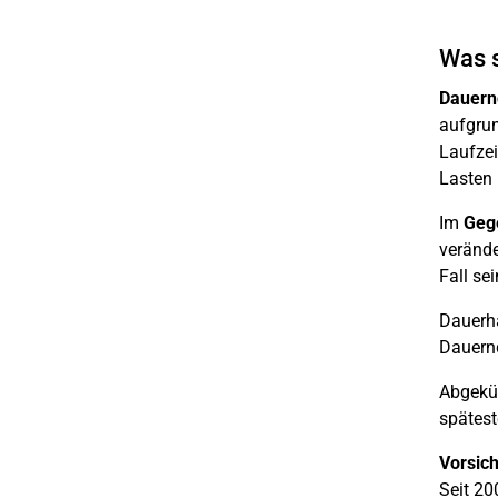
Was 
Dauern
aufgrun
Laufzei
Lasten 
Im
Gege
verände
Fall se
Dauerha
Dauernd
Abgekür
spätest
Vorsich
Seit 20