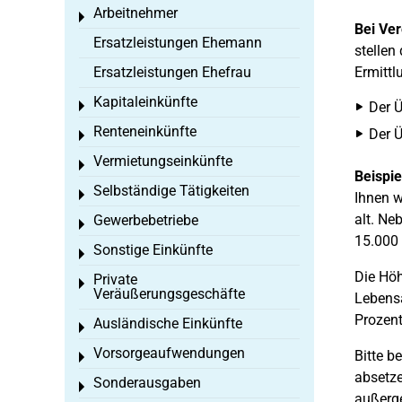
Arbeitnehmer
Toggle menu
Bei Ve
Ersatzleistungen Ehemann
stellen
Ersatzleistungen Ehefrau
Ermittl
Kapitaleinkünfte
Toggle menu
Der Ü
Renteneinkünfte
Der Ü
Toggle menu
Vermietungseinkünfte
Toggle menu
Beispie
Selbständige Tätigkeiten
Toggle menu
Ihnen w
alt. Ne
Gewerbebetriebe
Toggle menu
15.000 
Sonstige Einkünfte
Toggle menu
Die Höh
Private
Toggle menu
Veräußerungsgeschäfte
Lebensa
Prozent
Ausländische Einkünfte
Toggle menu
Vorsorgeaufwendungen
Bitte b
Toggle menu
absetze
Sonderausgaben
Toggle menu
außerge