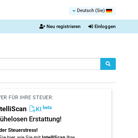
Deutsch (Sie)
Neu registrieren
Einloggen
ER FÜR IHRE STEUER:
beta
ntelliScan
KI
ühelosen Erstattung!
der Steuerstress!
ie hier, wie Sie mit
IntelliScan
Ihre