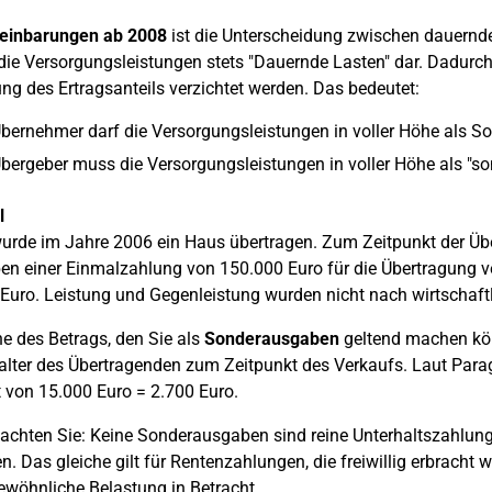
reinbarungen ab 2008
ist die Unterscheidung zwischen dauernd
 die Versorgungsleistungen stets "Dauernde Lasten" dar. Dadurch 
ung des Ertragsanteils verzichtet werden. Das bedeutet:
bernehmer darf die Versorgungsleistungen in voller Höhe als S
bergeber muss die Versorgungsleistungen in voller Höhe als "son
l
urde im Jahre 2006 ein Haus übertragen. Zum Zeitpunkt der Üb
ben einer Einmalzahlung von 150.000 Euro für die Übertragung v
Euro. Leistung und Gegenleistung wurden nicht nach wirtschaftl
e des Betrags, den Sie als
Sonderausgaben
geltend machen kön
lter des Übertragenden zum Zeitpunkt des Verkaufs. Laut Paragr
 von 15.000 Euro = 2.700 Euro.
eachten Sie: Keine Sonderausgaben sind reine Unterhaltszahlung
n. Das gleiche gilt für Rentenzahlungen, die freiwillig erbracht 
wöhnliche Belastung in Betracht.