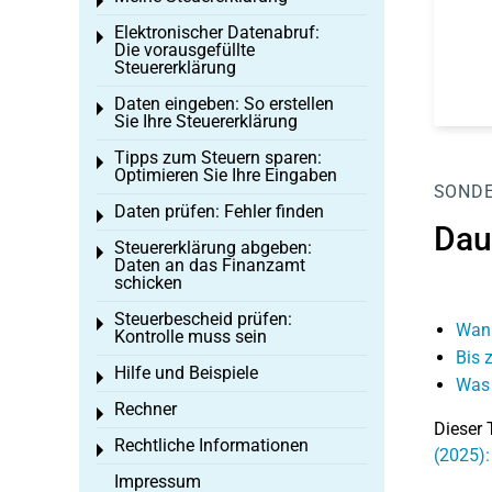
Toggle menu
Elektronischer Datenabruf:
Toggle menu
Die vorausgefüllte
Steuererklärung
Daten eingeben: So erstellen
Toggle menu
Sie Ihre Steuererklärung
Tipps zum Steuern sparen:
Toggle menu
Optimieren Sie Ihre Eingaben
SOND
Daten prüfen: Fehler finden
Toggle menu
Dau
Steuererklärung abgeben:
Toggle menu
Daten an das Finanzamt
schicken
Steuerbescheid prüfen:
Toggle menu
Wann
Kontrolle muss sein
Bis 
Hilfe und Beispiele
Toggle menu
Was 
Rechner
Toggle menu
Dieser 
Rechtliche Informationen
Toggle menu
(2025):
Impressum