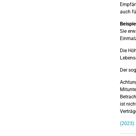
Empfäng
auch fü
Beispie
Sie erw
Einmalz
Die Höh
Lebensa
Der so
Achtung
Mitunte
Betrach
ist nic
Verträg
(2023):