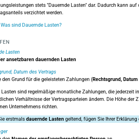
ungsleistungen stets "Dauernde Lasten" dar. Dadurch kann auf di
ragsanteils verzichtet werden.
 Was sind Dauernde Lasten?
LFEN
de Lasten
r ansetzbaren dauernden Lasten
grund, Datum des Vertrags
 den Grund für die geleisteten Zahlungen (
Rechtsgrund, Datum 
Lasten sind regelmäßige monatliche Zahlungen, die jederzeit i
tlichen Verhältnisse der Vertragsparteien ändern. Die Höhe der
nen Unternehmens richten.
ie erstmals
dauernde Lasten
geltend, fügen Sie Ihrer Erklärung
ger
e den
Namen der empfangsberechtigten Person
an.