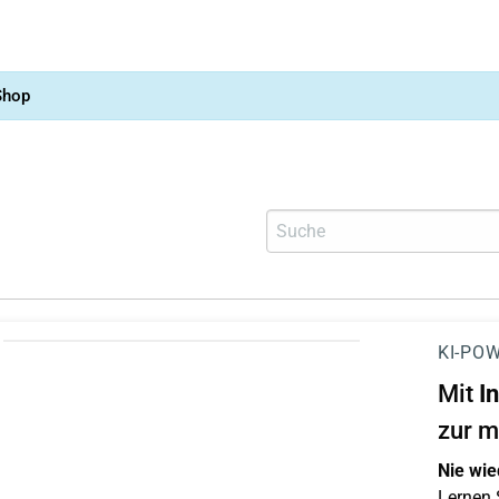
Shop
KI-POW
Mit
I
zur m
Nie wie
Lernen S