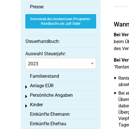
Presse
Download des kostenlosen Programm-
Wann 
Handbuchs als .pdf Datei
Bei Ve
Steuerhandbuch:
beim Üb
des Ver
Auswahl Steuerjahr:
Bei Ver
"Renten
Familienstand
Rente
abset
Anlage EÜR
Toggle menu
Bei 
Persönliche Angaben
Toggle menu
Übern
Kinder
dabei
Toggle menu
Überg
Einkünfte Ehemann
Verpf
Einkünfte Ehefrau
Tagen