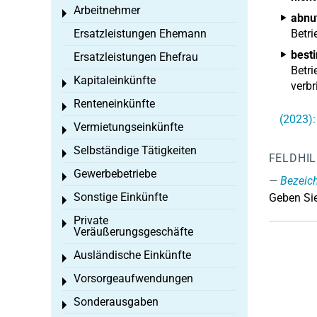
Arbeitnehmer
Toggle menu
abnu
Ersatzleistungen Ehemann
Betri
best
Ersatzleistungen Ehefrau
Betri
Kapitaleinkünfte
Toggle menu
verb
Renteneinkünfte
Toggle menu
(2023):
Vermietungseinkünfte
Toggle menu
Selbständige Tätigkeiten
Toggle menu
FELDHI
Gewerbebetriebe
Toggle menu
Bezeic
Sonstige Einkünfte
Geben Sie
Toggle menu
Private
Toggle menu
Veräußerungsgeschäfte
Ausländische Einkünfte
Toggle menu
Vorsorgeaufwendungen
Toggle menu
Sonderausgaben
Toggle menu