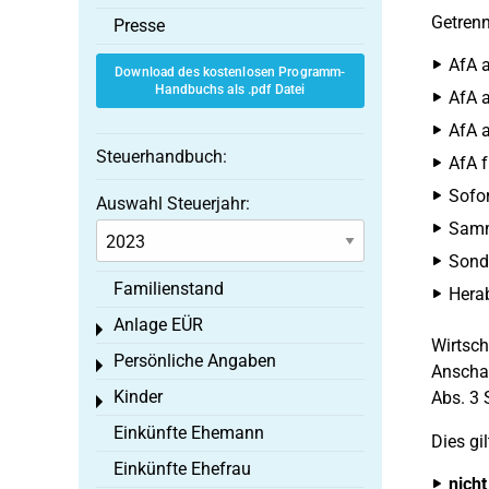
Getren
Presse
AfA a
Download des kostenlosen Programm-
Handbuchs als .pdf Datei
AfA a
AfA a
Steuerhandbuch:
AfA f
Sofor
Auswahl Steuerjahr:
Samme
Sond
Familienstand
Hera
Anlage EÜR
Toggle menu
Wirtsch
Persönliche Angaben
Toggle menu
Anschaf
Kinder
Abs. 3 
Toggle menu
Einkünfte Ehemann
Dies gil
Einkünfte Ehefrau
nicht