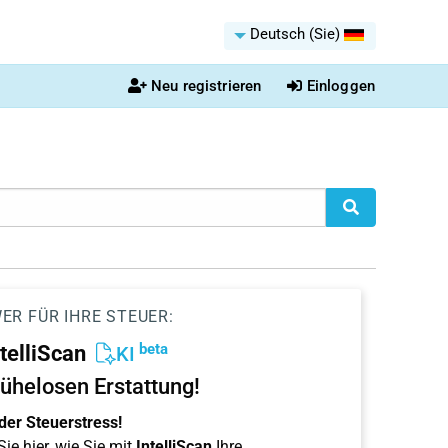
Deutsch (Sie)
Neu registrieren
Einloggen
ER FÜR IHRE STEUER:
beta
ntelliScan
KI
ühelosen Erstattung!
der Steuerstress!
ie hier, wie Sie mit
IntelliScan
Ihre