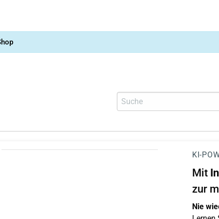
Shop
KI-POW
Mit
I
zur m
Nie wie
Lernen S