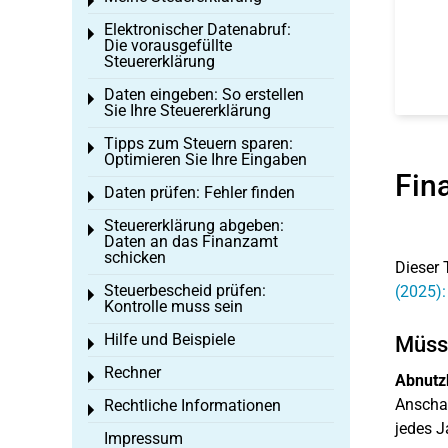
Toggle menu
Elektronischer Datenabruf:
Toggle menu
Die vorausgefüllte
Steuererklärung
Daten eingeben: So erstellen
Toggle menu
Sie Ihre Steuererklärung
Tipps zum Steuern sparen:
Toggle menu
Optimieren Sie Ihre Eingaben
Fin
Daten prüfen: Fehler finden
Toggle menu
Steuererklärung abgeben:
Toggle menu
Daten an das Finanzamt
schicken
Dieser 
Steuerbescheid prüfen:
(2025):
Toggle menu
Kontrolle muss sein
Hilfe und Beispiele
Müsse
Toggle menu
Rechner
Toggle menu
Abnutz
Anschaf
Rechtliche Informationen
Toggle menu
jedes J
Impressum