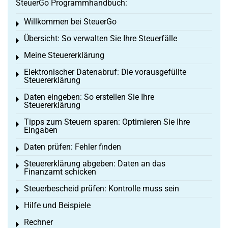
SteuerGo Programmhandbuch:
Willkommen bei SteuerGo
Toggle menu
Übersicht: So verwalten Sie Ihre Steuerfälle
Toggle menu
Meine Steuererklärung
Toggle menu
Elektronischer Datenabruf: Die vorausgefüllte
Toggle menu
Steuererklärung
Daten eingeben: So erstellen Sie Ihre
Toggle menu
Steuererklärung
Tipps zum Steuern sparen: Optimieren Sie Ihre
Toggle menu
Eingaben
Daten prüfen: Fehler finden
Toggle menu
Steuererklärung abgeben: Daten an das
Toggle menu
Finanzamt schicken
Steuerbescheid prüfen: Kontrolle muss sein
Toggle menu
Hilfe und Beispiele
Toggle menu
Rechner
Toggle menu