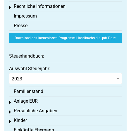
Rechtliche Informationen
Toggle menu
Impressum
Presse
Download des kostenlosen Programm-Handbuchs als .pdf Datei
Steuerhandbuch:
Auswahl Steuerjahr:
Familienstand
Anlage EÜR
Toggle menu
Persönliche Angaben
Toggle menu
Kinder
Toggle menu
Einkünfte Ehemann