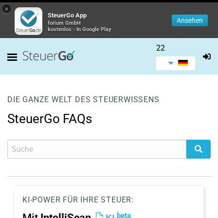
×
SteuerGo App
Ansehen
forium GmbH
kostenlos - In Google Play
22
DIE GANZE WELT DES STEUERWISSENS
SteuerGo FAQs
KI-POWER FÜR IHRE STEUER:
beta
Mit
IntelliScan