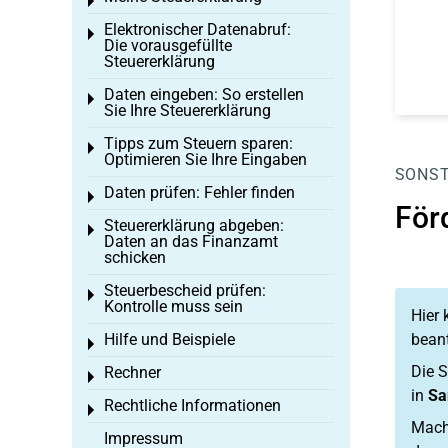
Toggle menu
Elektronischer Datenabruf:
Toggle menu
Die vorausgefüllte
Steuererklärung
Daten eingeben: So erstellen
Toggle menu
Sie Ihre Steuererklärung
Tipps zum Steuern sparen:
Toggle menu
Optimieren Sie Ihre Eingaben
SONST
Daten prüfen: Fehler finden
Toggle menu
För
Steuererklärung abgeben:
Toggle menu
Daten an das Finanzamt
schicken
Steuerbescheid prüfen:
Toggle menu
Kontrolle muss sein
Hier
Hilfe und Beispiele
bean
Toggle menu
Die S
Rechner
Toggle menu
in
Sa
Rechtliche Informationen
Toggle menu
Mache
Impressum