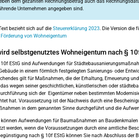
neben dem gezahlten Rechnungsbetrag auch das Rechnungsdatu
ührende Unternehmen angegeben sind.
Text bezieht sich auf die
Steuererklärung 2023
. Die Version die f
: Förderung von Wohneigentum
ird selbstgenutztes Wohneigentum nach § 10f
 10f EStG sind Aufwendungen für Städtebausanierungsmaßnahme
 Gebäude in einem förmlich festgelegten Sanierungs- oder Entw
chendes gilt für Maßnahmen, die der Erhaltung, Erneuerung u
 das wegen seiner geschichtlichen, künstlerischen oder städteba
Durchführung sich der Eigentümer neben bestimmten Moderni
chtet hat. Voraussetzung ist der Nachweis durch eine Beschein
nahmen in dem genannten Sinne durchgeführt und die Aufwendu
 können Aufwendungen für Baumaßnahmen an Baudenkmalen in
zt werden, wenn die Voraussetzungen durch eine amtliche Bes
begünstigung nach § 10f EStG können Sie nach Abschluss der