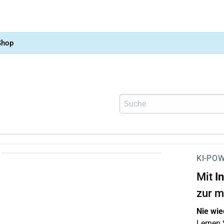
Shop
KI-POW
Mit
I
zur m
Nie wie
Lernen S