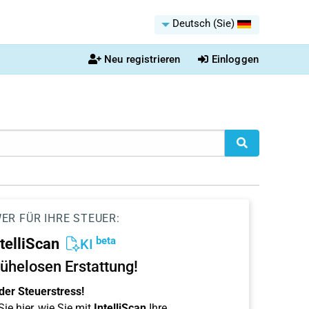
Deutsch (Sie)
Neu registrieren
Einloggen
ER FÜR IHRE STEUER:
beta
ntelliScan
KI
ühelosen Erstattung!
der Steuerstress!
ie hier, wie Sie mit
IntelliScan
Ihre