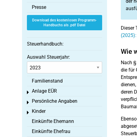
der 
Presse
ausf
Download des kostenlosen Programm-
Handbuchs als .pdf Datei
Dieser 
(2025)
Steuerhandbuch:
Wie w
Auswahl Steuerjahr:
Nach §
die für
Entspre
Familienstand
dienen,
Anlage EÜR
deren 
Toggle menu
verpfli
Persönliche Angaben
Toggle menu
Baumaß
Kinder
Toggle menu
Ebenso
Einkünfte Ehemann
abgeset
Einkünfte Ehefrau
Steuer