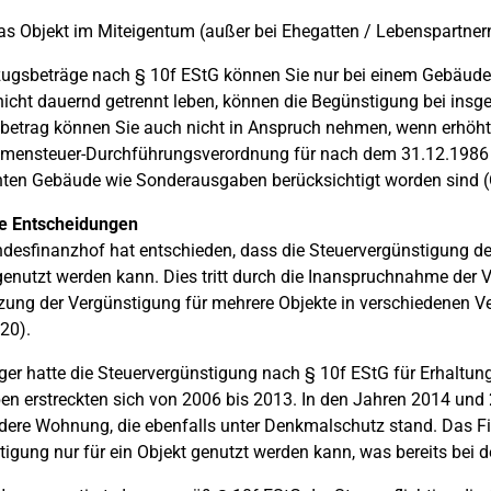
as Objekt im Miteigentum (außer bei Ehegatten / Lebenspartnern)
ugsbeträge nach § 10f EStG können Sie nur bei einem Gebäude 
nicht dauernd getrennt leben, können die Begünstigung bei in
etrag können Sie auch nicht in Anspruch nehmen, wenn erhöht
mensteuer-Durchführungsverordnung für nach dem 31.12.1986 
ten Gebäude wie Sonderausgaben berücksichtigt worden sind (
le Entscheidungen
desfinanzhof hat entschieden, dass die Steuervergünstigung des
enutzt werden kann. Dies tritt durch die Inanspruchnahme der V
zung der Vergünstigung für mehrere Objekte in verschiedenen V
20).
ger hatte die Steuervergünstigung nach § 10f EStG für Erhal
n erstreckten sich von 2006 bis 2013. In den Jahren 2014 und 
dere Wohnung, die ebenfalls unter Denkmalschutz stand. Das F
igung nur für ein Objekt genutzt werden kann, was bereits bei