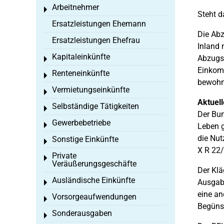
Arbeitnehmer
Toggle menu
Steht d
Ersatzleistungen Ehemann
Die Abz
Ersatzleistungen Ehefrau
Inland 
Kapitaleinkünfte
Abzugsb
Toggle menu
Einkom
Renteneinkünfte
Toggle menu
bewohn
Vermietungseinkünfte
Toggle menu
Aktuel
Selbständige Tätigkeiten
Toggle menu
Der Bun
Gewerbebetriebe
Toggle menu
Leben g
die Nut
Sonstige Einkünfte
Toggle menu
X R 22/
Private
Toggle menu
Veräußerungsgeschäfte
Der Klä
Ausländische Einkünfte
Ausgabe
Toggle menu
eine an
Vorsorgeaufwendungen
Toggle menu
Begünst
Sonderausgaben
Toggle menu