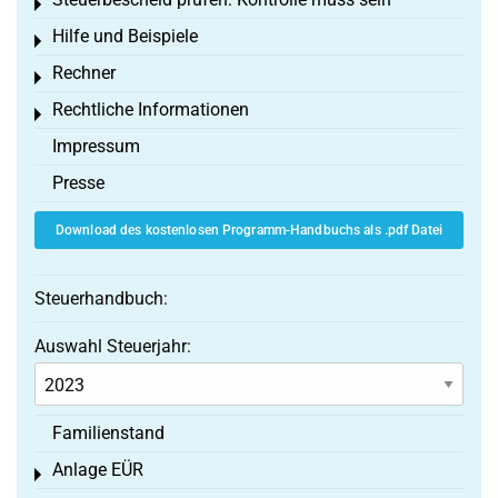
Toggle menu
Hilfe und Beispiele
Toggle menu
Rechner
Toggle menu
Rechtliche Informationen
Toggle menu
Impressum
Presse
Download des kostenlosen Programm-Handbuchs als .pdf Datei
Steuerhandbuch:
Auswahl Steuerjahr:
Familienstand
Anlage EÜR
Toggle menu