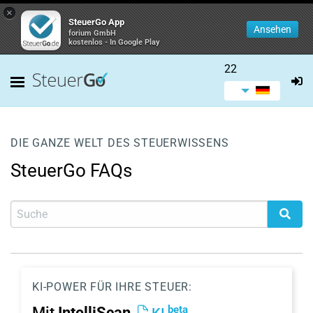
×
SteuerGo App
Ansehen
forium GmbH
kostenlos - In Google Play
22
DIE GANZE WELT DES STEUERWISSENS
SteuerGo FAQs
KI-POWER FÜR IHRE STEUER:
beta
Mit
IntelliScan