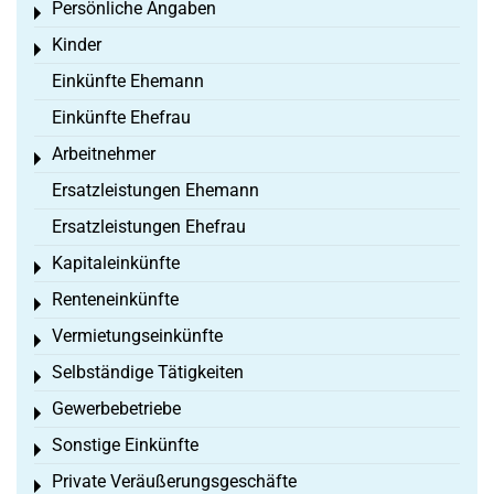
Persönliche Angaben
Toggle menu
Kinder
Toggle menu
Einkünfte Ehemann
Einkünfte Ehefrau
Arbeitnehmer
Toggle menu
Ersatzleistungen Ehemann
Ersatzleistungen Ehefrau
Kapitaleinkünfte
Toggle menu
Renteneinkünfte
Toggle menu
Vermietungseinkünfte
Toggle menu
Selbständige Tätigkeiten
Toggle menu
Gewerbebetriebe
Toggle menu
Sonstige Einkünfte
Toggle menu
Private Veräußerungsgeschäfte
Toggle menu