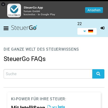
×
SteuerGo App
Ansehen
forium GmbH
kostenlos - In Google Play
22
DIE GANZE WELT DES STEUERWISSENS
SteuerGo FAQs
KI-POWER FÜR IHRE STEUER:
beta
Mit
IntelliScan